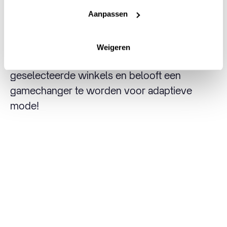
modewereld waarin iedereen kleding kan
Aanpassen
vinden die niet alleen comfortabel en
functioneel is, maar ook stijlvol en betaalbaar.
Weigeren
De collectie is vanaf nu verkrijgbaar in
geselecteerde winkels en belooft een
gamechanger te worden voor adaptieve
mode!