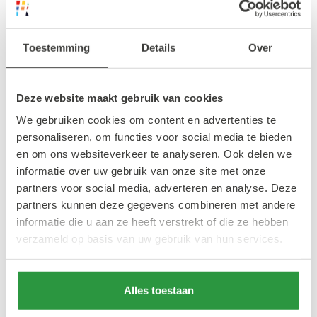
Primark benadrukt met deze collectie haar
Toestemming
Details
Over
inzet voor inclusiviteit in de modewereld.
Naast het ontwikkelen van toegankelijke
Deze website maakt gebruik van cookies
kleding, zorgt de modeketen ook voor
We gebruiken cookies om content en advertenties te
verbeterde winkelervaringen. Zo zijn er
personaliseren, om functies voor social media te bieden
aangepaste paskamers en kassa’s speciaal
en om ons websiteverkeer te analyseren. Ook delen we
voor mensen met een beperking. Het bedrijf
informatie over uw gebruik van onze site met onze
partners voor social media, adverteren en analyse. Deze
werkt samen met toonaangevende
partners kunnen deze gegevens combineren met andere
organisaties zoals het Business Disability
informatie die u aan ze heeft verstrekt of die ze hebben
Forum en AccessAble om winkelomgevingen
verzameld op basis van uw gebruik van hun services.
inclusiever te maken.
Alles toestaan
Met deze nieuwe adaptieve collectie zet
Primark een belangrijke stap richting een