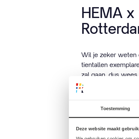
HEMA x 
Rotterd
Wil je zeker weten d
tientallen exemplar
zal gaan, dus wees e
Toestemming
Deze website maakt gebruik
We gebruiken cookies om cont