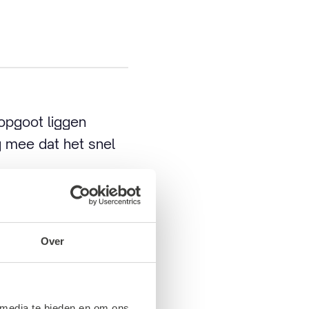
oopgoot liggen
g mee dat het snel
Over
 media te bieden en om ons