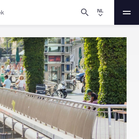
NL
ek