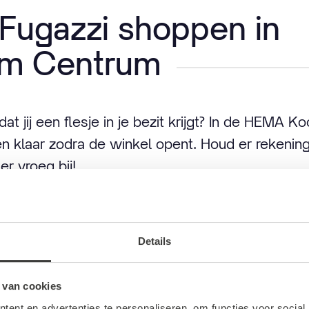
Fugazzi shoppen in
am Centrum
at jij een flesje in je bezit krijgt? In de HEMA K
en klaar zodra de winkel opent. Houd er rekenin
r vroeg bij!
Details
 van cookies
ent en advertenties te personaliseren, om functies voor social