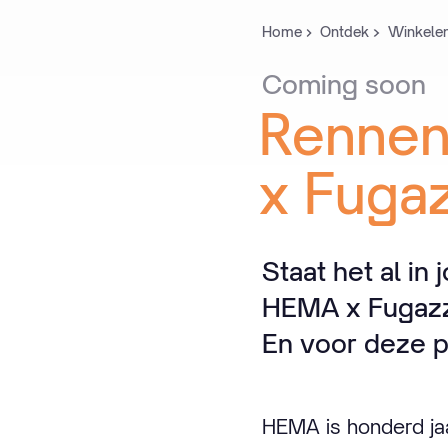
Home
Ontdek
Winkele
Coming
soon
Renne
x
Fugaz
Staat het al i
HEMA x Fugazzi
En voor deze pr
HEMA is honderd ja