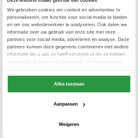
We gebruiken cookies om content en advertenties te
Ook interessant
personaliseren, om functies voor social media te bieden
en om ons websiteverkeer te analyseren. Ook delen we
informatie over uw gebruik van onze site met onze
#REISINSPIRATIE
#DESIGN & ARCHITECTUUR
partners voor social media, adverteren en analyse. Deze
partners kunnen deze gegevens combineren met andere
informatie die u aan ze heeft verstrekt of die ze hebben
verzameld op basis van uw gebruik van hun services.
De stad in
Gewoon in #RC
Alles toestaan
Vanaf Rotterdam
Bezoek deze
Centraal: zo begin
evenementen
je je dag in het
tijdens de
Aanpassen
centrum
Dakendagen
Weigeren
#DIT MOET JE ZIEN
#CULTUUR & ENTERTAINMENT