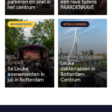
parkeren en snel in
een rave tijdens
het centrum
PAARDENRAVE
#REISINSPIRATIE
#ETEN & DRINKEN
The sky is the limit
Eropuit
Leuke
5x Leuke
dakterrassen in
evenementen in
Rotterdam
juli in Rotterdam
Centrum