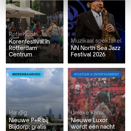
RotjeKoor
Muzikaal spektakel
Korenfestival in
Rotterdam
NN North Sea Jazz
Centrum
Festival 2026
#BEREIKBAARHEID
#CULTUUR & ENTERTAINMENT
Handig
Unieke kans
Nieuwe P+R bij
Nieuwe Luxor
Blijdorp: gratis
wordt één nacht