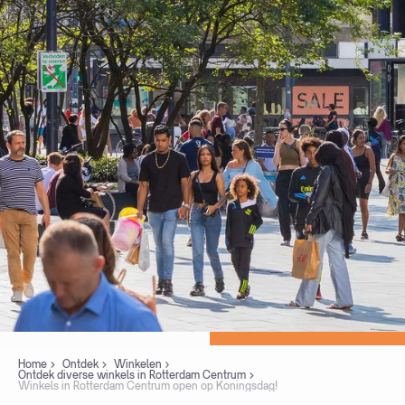
Home
Ontdek
Winkelen
Ontdek diverse winkels in Rotterdam Centrum
Winkels in Rotterdam Centrum open op Koningsdag!