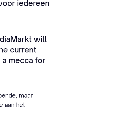
 voor iedereen
diaMarkt will
the current
e a mecca for
opende, maar
e aan het