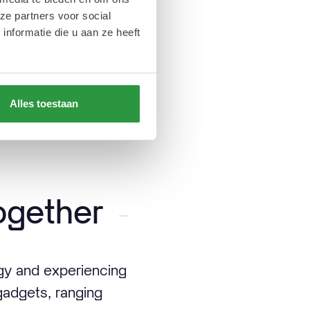
ze partners voor social
gets en apparaten
nformatie die u aan ze heeft
ge, but Rotterdam
Alles toestaan
nwegplein?
ogether
ogy and experiencing
gadgets, ranging