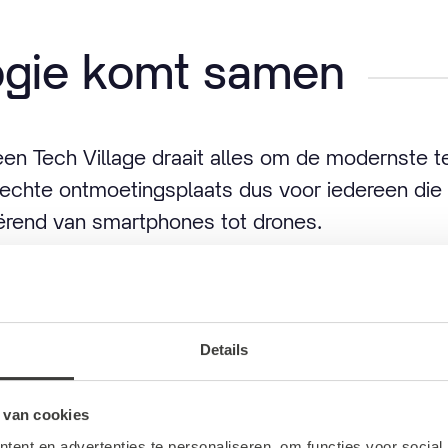
ogie komt samen
 een Tech Village draait alles om de modernste 
 echte ontmoetingsplaats dus voor iedereen die
ërend van smartphones tot drones.
Chief Customer Officer bij MediaMarkt: “MediaM
et zomaar een vernieuwde winkel, maar echt e
waarin de klantbeleving centraal staat. In Neder
Details
een uniek concept. Technologieliefhebbers kunne
de vele topmerken die we aanbieden, maar ook z
 van cookies
e allernieuwste smartphone nu zo bijzonder maa
ent en advertenties te personaliseren, om functies voor social