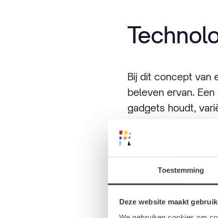
Technol
Bij dit concept van
beleven ervan. Een
gadgets houdt, vari
Domingo Corchado, 
Rotterdam wordt ni
technologiewalhalla 
Toestemming
heel Europa is dit 
rondstruinen langs 
Deze website maakt gebruik
wat bijvoorbeeld di
We gebruiken cookies om cont