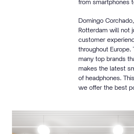
from smartphones t
Domingo Corchado, 
Rotterdam will not j
customer experience
throughout Europe.
many top brands tha
makes the latest s
of headphones. This
we offer the best p