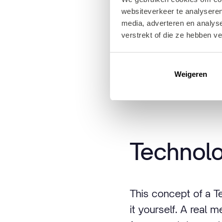
websiteverkeer te analyseren
verschil is tussen
media, adverteren en analys
echt tot leven en b
verstrekt of die ze hebben v
Milan was the first
Weigeren
couldn't stay behin
Technolo
This concept of a Te
it yourself. A real