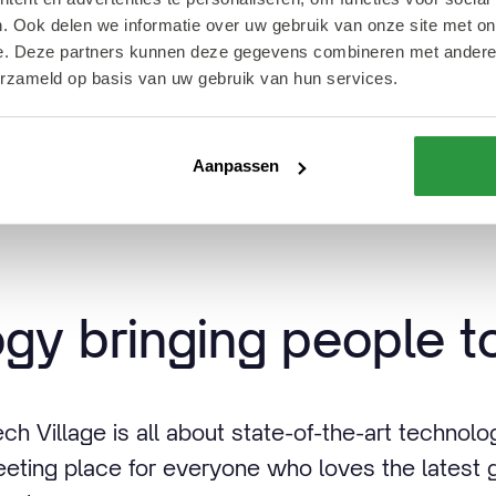
. Ook delen we informatie over uw gebruik van onze site met on
 twee typen headphones. Zo komen dit soort gad
e. Deze partners kunnen deze gegevens combineren met andere i
ieden we de best mogelijke klantervaring.”
erzameld op basis van uw gebruik van hun services.
 city where the MediaMarkt opened a Tech Villa
Aanpassen
d. And where else but at their location on Binne
gy bringing people t
ch Village is all about state-of-the-art technol
 meeting place for everyone who loves the latest 