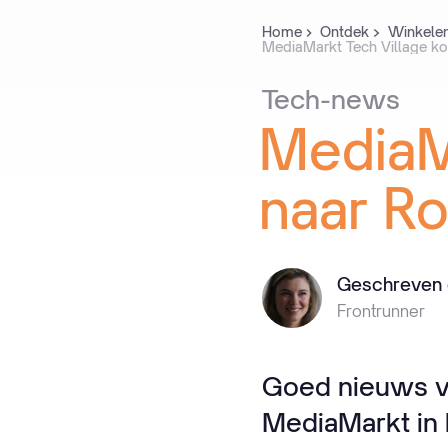
Home
Ontdek
Winkele
MediaMarkt Tech Village k
Tech-news
MediaM
naar
Ro
Geschreven 
Frontrunner
Goed nieuws vo
MediaMarkt in 