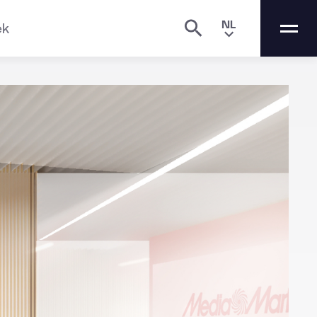
NL
ek