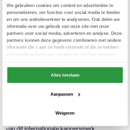
Voor een strakke knip- en
We gebruiken cookies om content en advertenties te
trimbeurt!
personaliseren, om functies voor social media te bieden
Ontdek deze barbershops in
en om ons websiteverkeer te analyseren. Ook delen we
Rotterdam Centrum
informatie over uw gebruik van onze site met onze
partners voor social media, adverteren en analyse. Deze
Bekijk
partners kunnen deze gegevens combineren met andere
informatie die u aan ze heeft verstrekt of die ze hebben
verzameld op basis van uw gebruik van hun services.
TONI&GUY
Alles toestaan
Bezoek
TONI&GUY
aan de Witte de
Aanpassen
Withstraat voor de laatste haartrends. De
knip- en kleurtechnieken van TONI&GUY
Weigeren
worden wereldwijd toegepast in alle salons
van dit internationale kappersmerk.