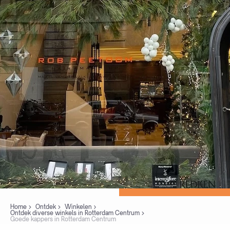
Home
Ontdek
Winkelen
Ontdek diverse winkels in Rotterdam Centrum
Goede kappers in Rotterdam Centrum