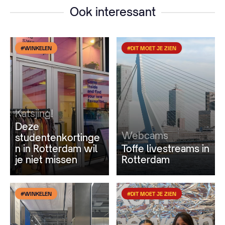
Ook interessant
#WINKELEN
#DIT MOET JE ZIEN
Katsjing!
Deze
Webcams
studentenkortinge
n in Rotterdam wil
Toffe livestreams in
je niet missen
Rotterdam
#WINKELEN
#DIT MOET JE ZIEN