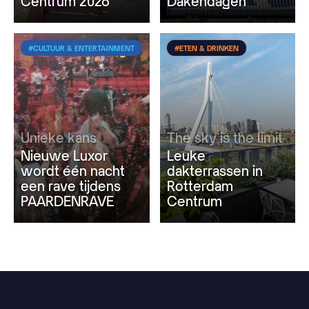
Centrum 2026
Dakendagen
#CULTUUR & ENTERTAINMENT
#ETEN & DRINKEN
Unieke kans
The sky is the limit
Nieuwe Luxor
Leuke
wordt één nacht
dakterrassen in
een rave tijdens
Rotterdam
PAARDENRAVE
Centrum