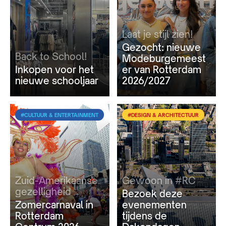
Laat je stijl zien!
Gezocht: nieuwe
Back to School!
Modeburgemeest
Inkopen voor het
er van Rotterdam
nieuwe schooljaar
2026/2027
#CULTUUR & ENTERTAINMENT
#DESIGN & ARCHITECTUUR
Zuid-Amerikaanse
Gewoon in #RC
gezelligheid
Bezoek deze
Zomercarnaval in
evenementen
Rotterdam
tijdens de