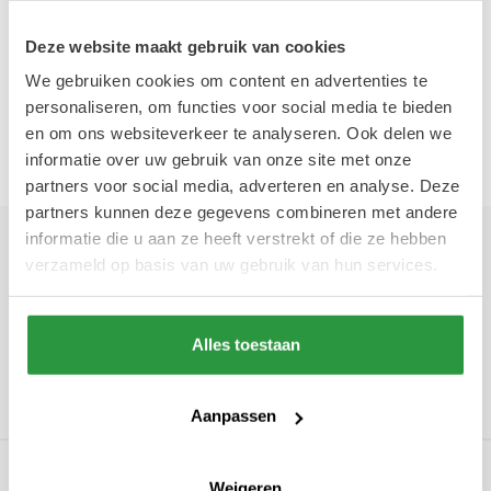
cakepops tot verrukkelijke muffins en
versgebakken koekjes. Laat je verleiden door
Deze website maakt gebruik van cookies
de zoete aroma's en trakteer jezelf op een
We gebruiken cookies om content en advertenties te
personaliseren, om functies voor social media te bieden
onvergetelijke koffiepauze. Je verdient het.
en om ons websiteverkeer te analyseren. Ook delen we
informatie over uw gebruik van onze site met onze
partners voor social media, adverteren en analyse. Deze
partners kunnen deze gegevens combineren met andere
informatie die u aan ze heeft verstrekt of die ze hebben
‘Laat je verleiden door de
verzameld op basis van uw gebruik van hun services.
zoete aroma's en trakteer
jezelf op een onvergetelijke
Alles toestaan
koffiepauze.’
Aanpassen
Thijs van Lith
Weigeren