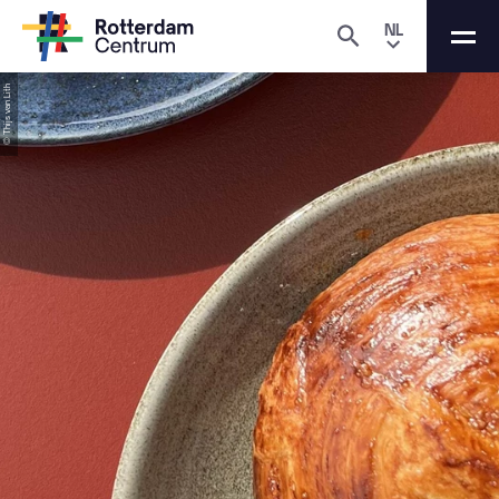
NL
© Thijs van Lith