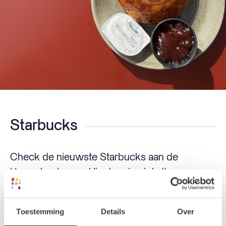
Starbucks
Check de nieuwste Starbucks aan de
Hoogstraat eens. Hier kun je niet alleen
genieten van je favoriete koffieklassiekers,
maar ook van heerlijke traktaties die perfect
Toestemming
Details
Over
samengaan met je brouwsel. Van smeuïge