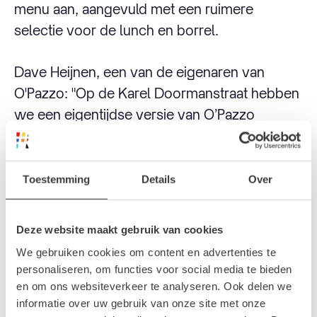
menu aan, aangevuld met een ruimere
selectie voor de lunch en borrel.
Dave Heijnen, een van de eigenaren van
O'Pazzo: "Op de Karel Doormanstraat hebben
we een eigentijdse versie van O’Pazzo
gecreëerd, waarin we de authentieke
Napolitaanse elementen behouden, maar met
een Rotterdamse twist. Er komt ook een
Toestemming
Details
Over
nieuw logo, dat al op de ruit staat, en een
frisse huisstijl, zonder af te doen aan de oude
Deze website maakt gebruik van cookies
O’Pazzo.”
We gebruiken cookies om content en advertenties te
personaliseren, om functies voor social media te bieden
Wij zijn benieuwd!
en om ons websiteverkeer te analyseren. Ook delen we
informatie over uw gebruik van onze site met onze