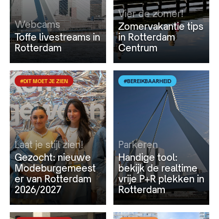
Vier de zomer!
Webcams
Zomervakantie tips
Toffe livestreams in
in Rotterdam
Rotterdam
Centrum
#DIT MOET JE ZIEN
#BEREIKBAARHEID
Laat je stijl zien!
Parkeren
Gezocht: nieuwe
Handige tool:
Modeburgemeest
bekijk de realtime
er van Rotterdam
vrije P+R plekken in
2026/2027
Rotterdam