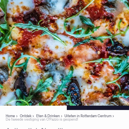
Home
Ontdek
Eten & Drinken
Uiteten in Rotterdam Centrum
De tweede vestiging van O'Pazzo is geopend!