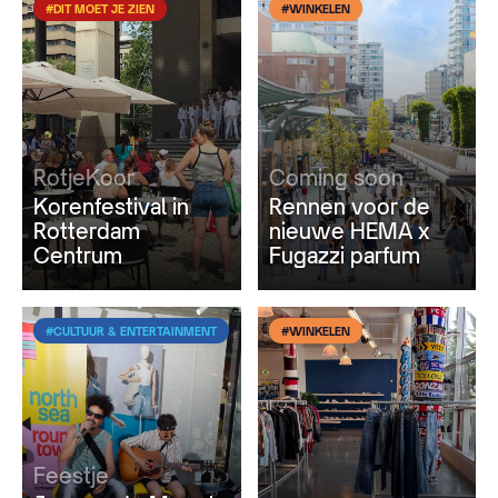
#DIT MOET JE ZIEN
#WINKELEN
RotjeKoor
Coming soon
Korenfestival in
Rennen voor de
Rotterdam
nieuwe HEMA x
Centrum
Fugazzi parfum
#CULTUUR & ENTERTAINMENT
#WINKELEN
Feestje