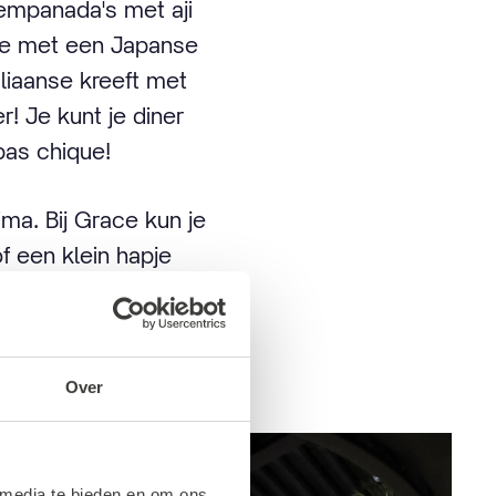
empanada's met aji
ade met een Japanse
aliaanse kreeft met
! Je kunt je diner
 pas chique!
ima. Bij Grace kun je
f een klein hapje
 ze het bij Grace
Over
 media te bieden en om ons