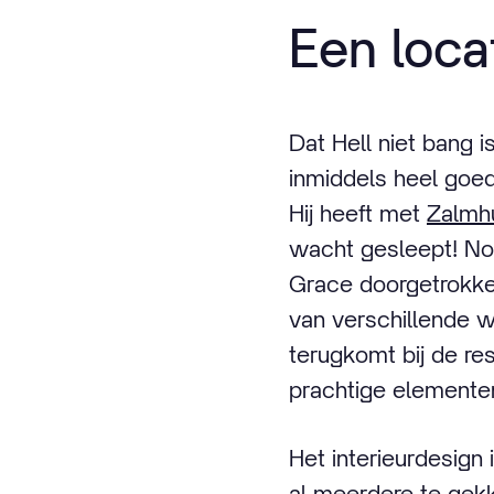
Een locat
Dat Hell niet bang 
inmiddels heel goed
Hij heeft met
Zalmh
wacht gesleept! Nou,
Grace doorgetrokken
van verschillende w
terugkomt bij de res
prachtige elementen
Het interieurdesign
al meerdere te gek