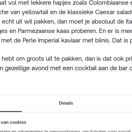
aat vol met lekkere hapjes zoals Colombiaanse 
iche van yellowtail en de klassieke Caesar sal
e echt uit wil pakken, dan moet je absoluut de It
ges en Parmezaanse kaas proberen. En er is meer
n met de Perle Imperial kaviaar met blinis. Dat is
 hebt om groots uit te pakken, dan is dat ook pr
n gezellige avond met een cocktail aan de bar o
l de gerechten verfijnd en doordacht zijn, vinden
reen zich welkom voelt.
Details
 van cookies
ent en advertenties te personaliseren, om functies voor social