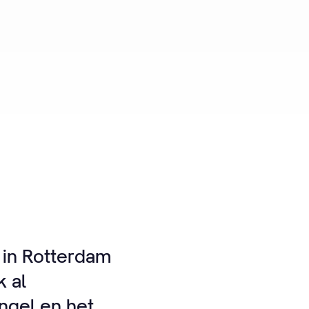
 in Rotterdam
 al
ngel en het