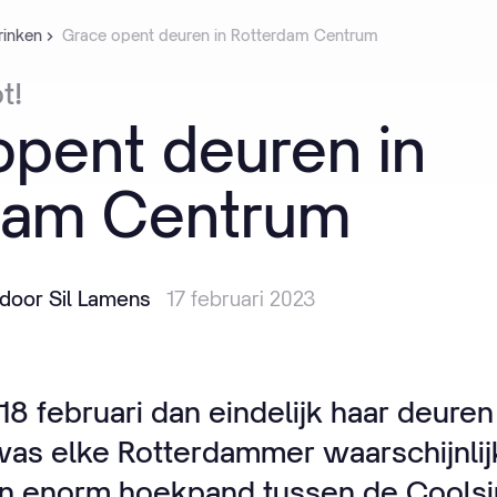
rinken
Grace opent deuren in Rotterdam Centrum
t!
opent
deuren
in
dam
Centrum
door Sil Lamens
17 februari 2023
8 februari dan eindelijk haar deuren
as elke Rotterdammer waarschijnlijk
n enorm hoekpand tussen de Coolsi