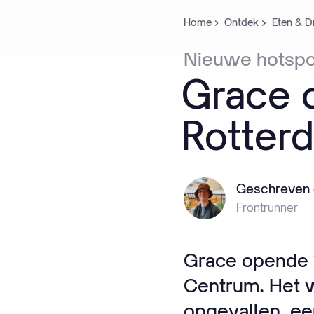
Home
Ontdek
Eten & D
Nieuwe
hotspo
Grace
Rotter
Geschreven 
Frontrunner
Grace opende 1
Centrum. Het w
opgevallen, ee