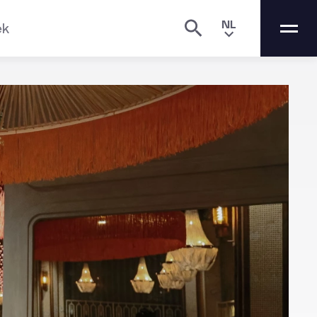
NL
ek