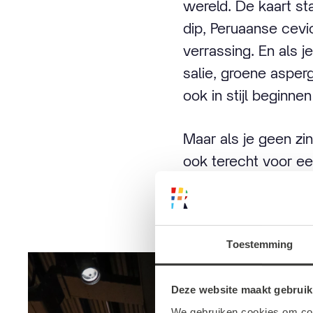
wereld. De kaart st
dip, Peruaanse cev
verrassing. En als j
salie, groene asper
ook in stijl beginne
Maar als je geen zin
ook terecht voor ee
met je lief. Alhoewe
belangrijk dat iede
Toestemming
Deze website maakt gebruik
We gebruiken cookies om cont