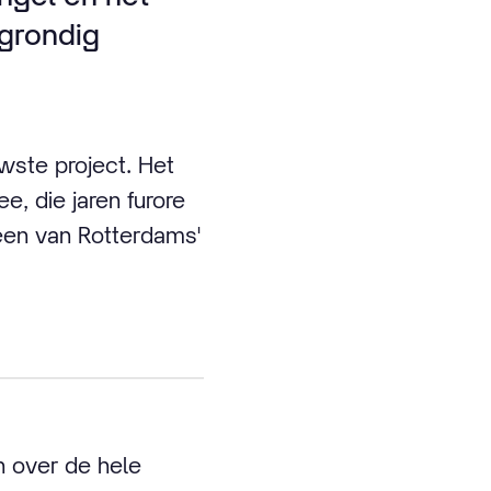
 grondig
wste project. Het
, die jaren furore
 een van Rotterdams'
n over de hele