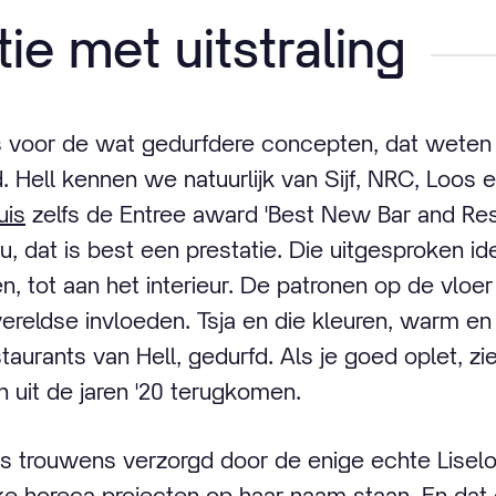
ie met uitstraling
is voor de wat gedurfdere concepten, dat wete
. Hell kennen we natuurlijk van Sijf, NRC, Loos 
uis
zelfs de Entree award 'Best New Bar and Rest
 dat is best een prestatie. Die uitgesproken iden
, tot aan het interieur. De patronen op de vloer
ereldse invloeden. Tsja en die kleuren, warm en
taurants van Hell, gedurfd. Als je goed oplet, z
 uit de jaren '20 terugkomen.
 is trouwens verzorgd door de enige echte Liselo
ke horeca projecten op haar naam staan. En da