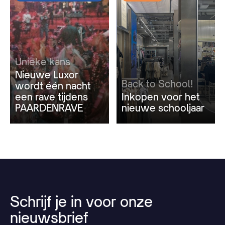
Unieke kans
Nieuwe Luxor
Back to School!
wordt één nacht
een rave tijdens
Inkopen voor het
PAARDENRAVE
nieuwe schooljaar
Schrijf
je
in
voor
onze
nieuwsbrief