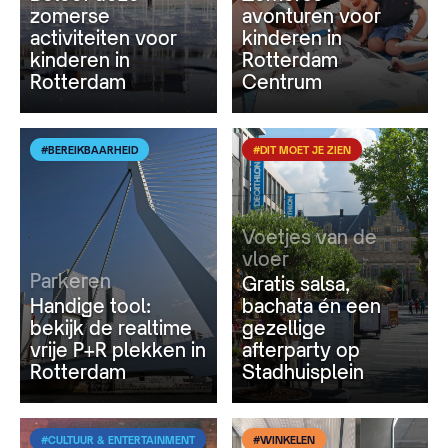
zomerse
avonturen voor
activiteiten voor
kinderen in
kinderen in
Rotterdam
Rotterdam
Centrum
#BEREIKBAARHEID
#DIT MOET JE ZIEN
Voetjes van de
vloer
Parkeren
Gratis salsa,
Handige tool:
bachata én een
bekijk de realtime
gezellige
vrije P+R plekken in
afterparty op
Rotterdam
Stadhuisplein
#CULTUUR & ENTERTAINMENT
#WINKELEN