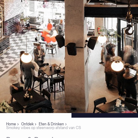
Home
Ontdek
Eten & Drinken
Smokey vibes op steenworp afstand van CS