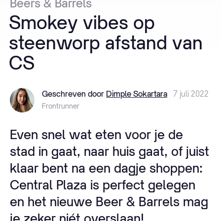
Beers
&
Barrels
Smokey
vibes
op
steenworp
afstand
van
CS
Geschreven door
Dimple Sokartara
7 juli 2022
Frontrunner
Even snel wat eten voor je de
stad in gaat, naar huis gaat, of juist
klaar bent na een dagje shoppen:
Central Plaza is perfect gelegen
en het nieuwe Beer & Barrels mag
je zeker niét overslaan!