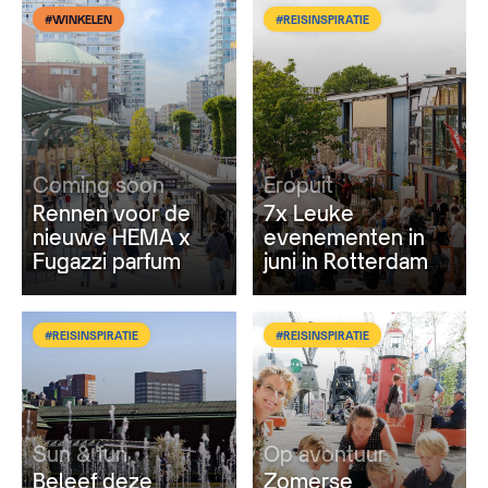
#WINKELEN
#REISINSPIRATIE
Coming soon
Eropuit
Rennen voor de
7x Leuke
nieuwe HEMA x
evenementen in
Fugazzi parfum
juni in Rotterdam
#REISINSPIRATIE
#REISINSPIRATIE
Sun & fun
Op avontuur
Beleef deze
Zomerse