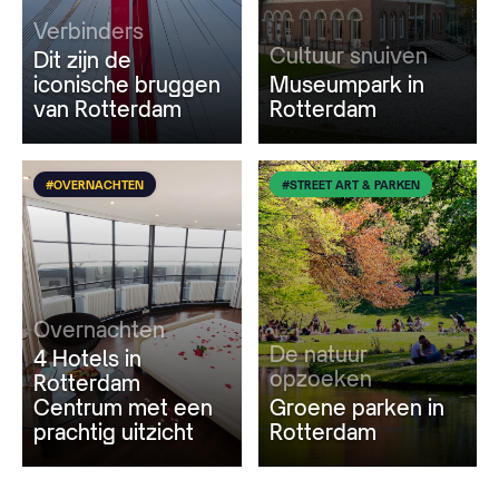
Verbinders
Cultuur snuiven
Dit zijn de
iconische bruggen
Museumpark in
van Rotterdam
Rotterdam
#OVERNACHTEN
#STREET ART & PARKEN
Overnachten
De natuur
4 Hotels in
opzoeken
Rotterdam
Centrum met een
Groene parken in
prachtig uitzicht
Rotterdam