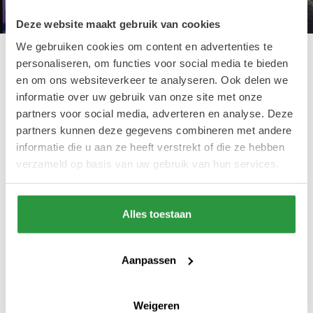
Deze website maakt gebruik van cookies
We gebruiken cookies om content en advertenties te
personaliseren, om functies voor social media te bieden
Magnicity App
en om ons websiteverkeer te analyseren. Ook delen we
informatie over uw gebruik van onze site met onze
partners voor social media, adverteren en analyse. Deze
Naast de Euroscoop beleving kun je in de
partners kunnen deze gegevens combineren met andere
Euromast nu ook gebruik maken van de
informatie die u aan ze heeft verstrekt of die ze hebben
verzameld op basis van uw gebruik van hun services.
Magnicity app. Via de app maak je kennis met
de stad Rotterdam en krijg je informatie over
ruim vijftig bijzondere gebouwen, waarvan er
Alles toestaan
een aantal zelfs in 3D te bewonderen zijn. Het
uitzicht vanaf de Euromast is adembenemend,
Aanpassen
maar wat zie je er nu eigenlijk allemaal?
Weigeren