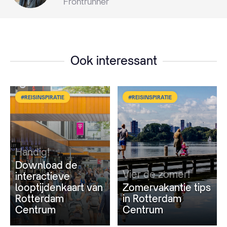
Frontrunner
Ook interessant
#REISINSPIRATIE
#REISINSPIRATIE
Handig!
Download de
Vier de zomer!
interactieve
looptijdenkaart van
Zomervakantie tips
Rotterdam
in Rotterdam
Centrum
Centrum