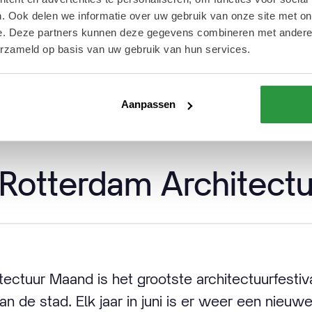
otterdam Architectuur Maand een thema. Het them
. Ook delen we informatie over uw gebruik van onze site met on
sch ook, want Rotterdam is een echte havensta
e. Deze partners kunnen deze gegevens combineren met andere i
. Opgaven op het gebied van water en klimaat 
erzameld op basis van uw gebruik van hun services.
rbij horen, zijn dan ook een belangrijk onderdee
Aanpassen
Rotterdam Architectu
ectuur Maand is het grootste architectuurfesti
 de stad. Elk jaar in juni is er weer een nieuwe