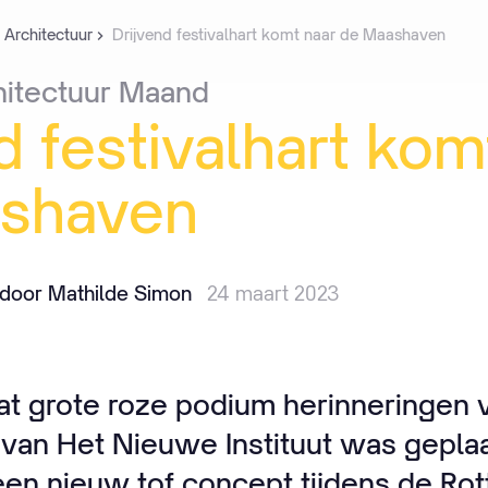
 Architectuur
Drijvend festivalhart komt naar de Maashaven
hitectuur
Maand
d
festivalhart
kom
shaven
door Mathilde Simon
24 maart 2023
at grote roze podium herinneringen v
van Het Nieuwe Instituut was geplaat
en nieuw tof concept tijdens de Ro