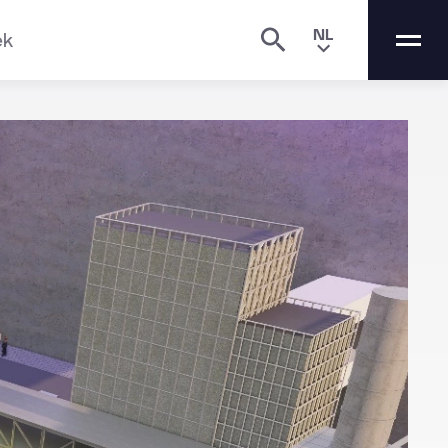
NL
ek