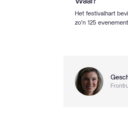
Waar?
Het festivalhart be
zo’n 125 evenemente
Gesch
Frontr