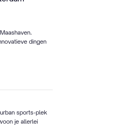
e Maashaven.
innovatieve dingen
n urban sports-plek
oon je allerlei