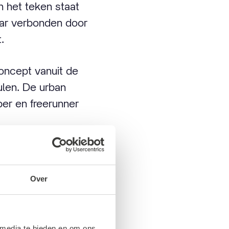
in het teken staat
aar verbonden door
.
oncept vanuit de
len. De urban
er en freerunner
Over
 media te bieden en om ons