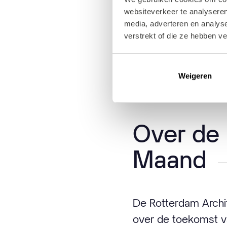
Elk jaar heeft de R
websiteverkeer te analyseren
is Natte Stad! Logi
media, adverteren en analys
omgeven door water
verstrekt of die ze hebben v
oplossingen die daa
de architectuur.
Weigeren
Over de 
Maand
De Rotterdam Archit
over de toekomst van