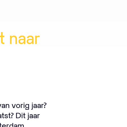
t
naar
an vorig jaar?
st? Dit jaar
tterdam