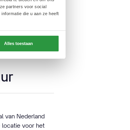
a van dit jaar? Dat
ze partners voor social
d en daardoor
nformatie die u aan ze heeft
en de stedelijke
l van onze stad en
Alles toestaan
ur
val van Nederland
 locatie voor het