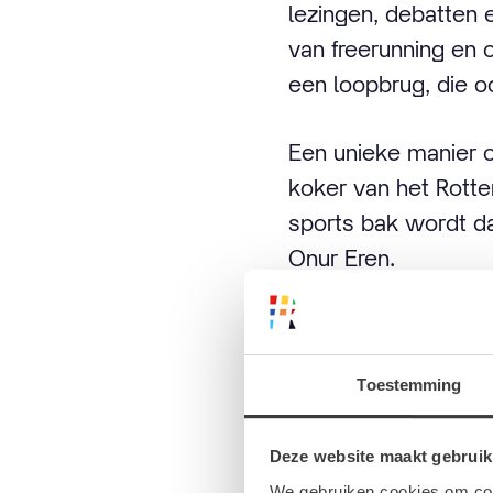
lezingen, debatten e
van freerunning en 
een loopbrug, die o
Een unieke manier 
koker van het Rott
sports bak wordt d
Onur Eren.
Rotterda
Toestemming
Deze website maakt gebruik
We gebruiken cookies om cont