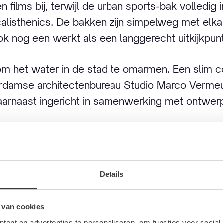
n films bij, terwijl de urban sports-bak volledig 
calisthenics. De bakken zijn simpelweg met elk
ok nog een werkt als een langgerecht uitkijkpunt
om het water in de stad te omarmen. Een slim c
erdamse architectenbureau Studio Marco Vermeu
aarnaast ingericht in samenwerking met ontwerp
m, de natte stad
Details
 van cookies
ent en advertenties te personaliseren, om functies voor social