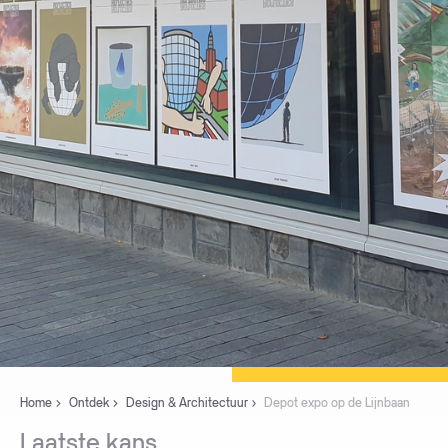
Home
Ontdek
Design & Architectuur
Depot expo op de Lijnbaan
Laatste
kans