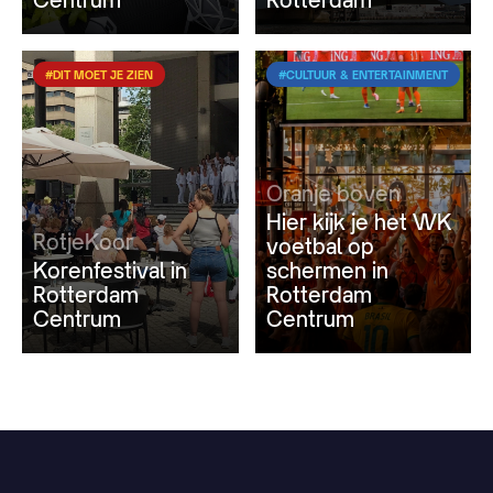
#DIT MOET JE ZIEN
#CULTUUR & ENTERTAINMENT
Oranje boven
Hier kijk je het WK
RotjeKoor
voetbal op
Korenfestival in
schermen in
Rotterdam
Rotterdam
Centrum
Centrum