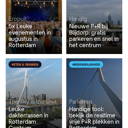
Eropuit
Handig
5x Leuke
Nieuwe P+R bij
evenementen in
Blijdorp: gratis
augustus in
parkeren en snel in
Rotterdam
het centrum
#ETEN & DRINKEN
#BEREIKBAARHEID
The sky is the limit
Parkeren
Leuke
Handige tool:
dakterrassen in
bekijk de realtime
Rotterdam
vrije P+R plekken in
Centrum
Rotterdam