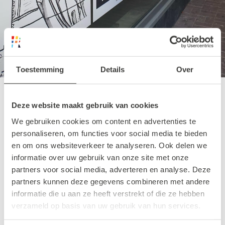
Toestemming
Details
Over
Deze website maakt gebruik van cookies
In eerste instantie zouden de kunstwerken
We gebruiken cookies om content en advertenties te
halverwege de eerste helft van november te
personaliseren, om functies voor social media te bieden
zien zijn. Maar er is besloten dat op de
en om ons websiteverkeer te analyseren. Ook delen we
Lijnbaan locatie de kunstwerken nog wat
informatie over uw gebruik van onze site met onze
partners voor social media, adverteren en analyse. Deze
langer te zien zullen zijn. Hoe leuk is dat?
partners kunnen deze gegevens combineren met andere
informatie die u aan ze heeft verstrekt of die ze hebben
Geen winkels of musea om naar binnen te
verzameld op basis van uw gebruik van hun services.
gaan, maar wel een leuke tussenstop tijdens