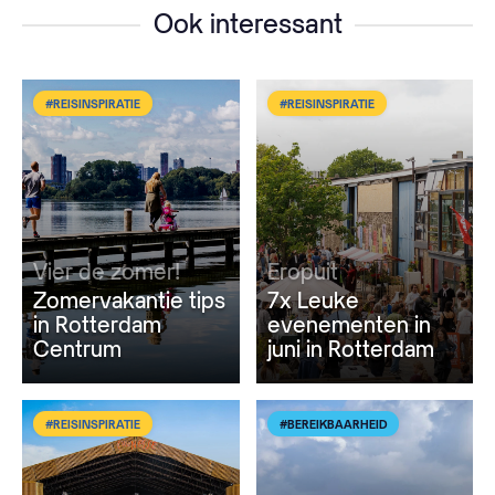
Ook interessant
#REISINSPIRATIE
#REISINSPIRATIE
Vier de zomer!
Eropuit
Zomervakantie tips
7x Leuke
in Rotterdam
evenementen in
Centrum
juni in Rotterdam
#REISINSPIRATIE
#BEREIKBAARHEID