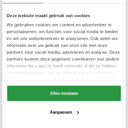
Nog zo'n centraal appartementencomplex is
de Calypso. Deze woontoren bevindt zich
Deze website maakt gebruik van cookies
aan het Schouwburgplein tegenover De
We gebruiken cookies om content en advertenties te
Doelen en de hoofdingang vind je aan de
personaliseren, om functies voor social media te bieden
Mauritsweg. Vanaf Calypso ben je zo bij de
en om ons websiteverkeer te analyseren. Ook delen we
leukste restaurants, winkels, kunstinstellingen
informatie over uw gebruik van onze site met onze
en (film)theaters.
partners voor social media, adverteren en analyse. Deze
partners kunnen deze gegevens combineren met andere
informatie die u aan ze heeft verstrekt of die ze hebben
Als bewoner van een van de appartementen
verzameld op basis van uw gebruik van hun services.
kun je gebruik maken van de gezamenlijke
fitnessruimte. Daarnaast vind je in het gebouw
Alles toestaan
een servicebalie, vergaderruimte en een
parkeergarage.
Aanpassen
Het kleurrijke gebouw is ontworpen door de