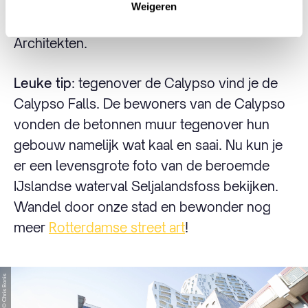
Londense architect William Alsop en het is
Weigeren
uitgevoerd door Van der Laan Bouma
Architekten.
Leuke tip
: tegenover de Calypso vind je de
Calypso Falls. De bewoners van de Calypso
vonden de betonnen muur tegenover hun
gebouw namelijk wat kaal en saai. Nu kun je
er een levensgrote foto van de beroemde
IJslandse waterval Seljalandsfoss bekijken.
Wandel door onze stad en bewonder nog
meer
Rotterdamse street art
!
© Chris Bonis