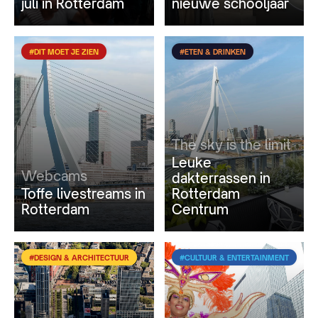
juli in Rotterdam
nieuwe schooljaar
#DIT MOET JE ZIEN
#ETEN & DRINKEN
The sky is the limit
Leuke
Webcams
dakterrassen in
Toffe livestreams in
Rotterdam
Rotterdam
Centrum
#DESIGN & ARCHITECTUUR
#CULTUUR & ENTERTAINMENT