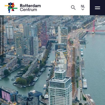
NL
© Gerhard van Roon/Kunst en Vliegwerk RP