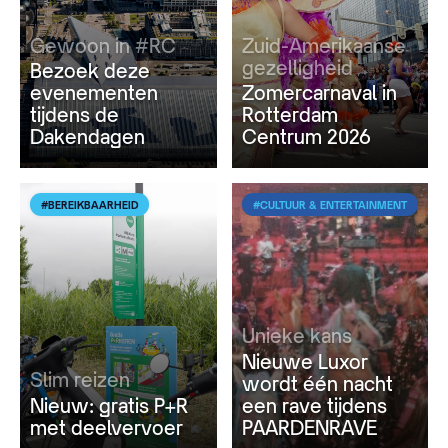
Gewoon in #RC
Zuid-Amerikaanse
gezelligheid
Bezoek deze
evenementen
Zomercarnaval in
tijdens de
Rotterdam
Dakendagen
Centrum 2026
#BEREIKBAARHEID
#CULTUUR & ENTERTAINMENT
Unieke kans
Nieuwe Luxor
Slim reizen
wordt één nacht
Nieuw: gratis P+R
een rave tijdens
met deelvervoer
PAARDENRAVE