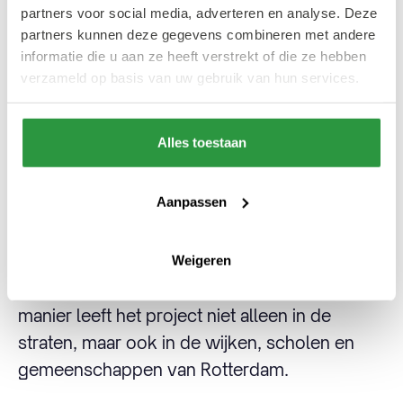
partners voor social media, adverteren en analyse. Deze
route tijdelijk afgesloten voor verkeer.
partners kunnen deze gegevens combineren met andere
informatie die u aan ze heeft verstrekt of die ze hebben
verzameld op basis van uw gebruik van hun services.
Meer dan een parade
Alles toestaan
Naast de publieke optredens in het centrum
en Rotterdam-Zuid kent The Herds ook een
Aanpassen
educatief programma voor basisscholen,
workshops voor professionals en studenten
en andere activiteiten die het gesprek over
Weigeren
kunst, stad en klimaat voortzetten. Op die
manier leeft het project niet alleen in de
straten, maar ook in de wijken, scholen en
gemeenschappen van Rotterdam.