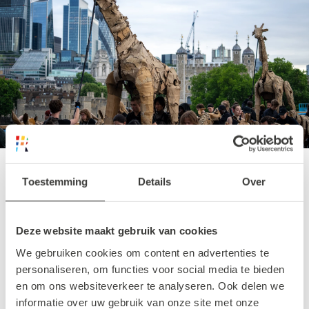
Toestemming
Details
Over
Route en tijden
Deze website maakt gebruik van cookies
De parade start rond 15.30 uur en trekt via de
We gebruiken cookies om content en advertenties te
Coolsingel en Meent richting de Laurenskerk,
personaliseren, om functies voor social media te bieden
met een verwachte aankomst rond 17.00 uur.
en om ons websiteverkeer te analyseren. Ook delen we
Tijdens de passage worden delen van de
informatie over uw gebruik van onze site met onze