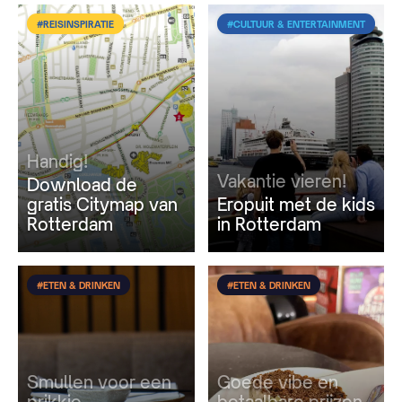
#REISINSPIRATIE
#CULTUUR & ENTERTAINMENT
Handig!
Vakantie vieren!
Download de
gratis Citymap van
Eropuit met de kids
Rotterdam
in Rotterdam
#ETEN & DRINKEN
#ETEN & DRINKEN
Smullen voor een
Goede vibe en
prikkie
betaalbare prijzen