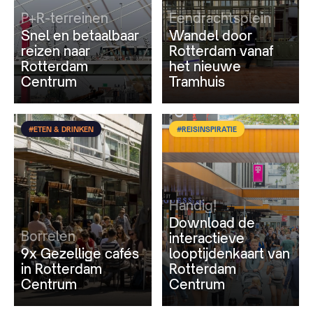
P+R-terreinen
Eendrachtsplein
Snel en betaalbaar
Wandel door
reizen naar
Rotterdam vanaf
Rotterdam
het nieuwe
Centrum
Tramhuis
#ETEN & DRINKEN
#REISINSPIRATIE
Handig!
Download de
Borrelen
interactieve
9x Gezellige cafés
looptijdenkaart van
in Rotterdam
Rotterdam
Centrum
Centrum