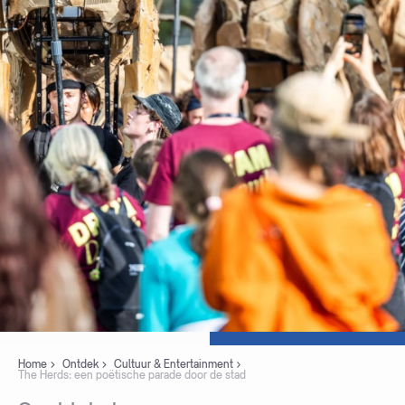
Home
Ontdek
Cultuur & Entertainment
The Herds: een poëtische parade door de stad