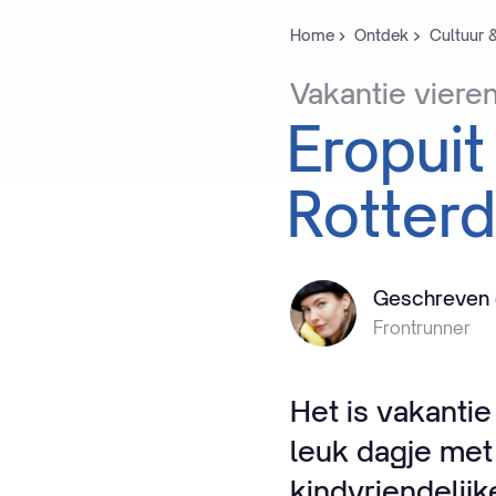
Home
Ontdek
Cultuur 
Vakantie
vieren
Eropuit
Rotter
Geschreven 
Frontrunner
Het is vakantie
leuk dagje met
kindvriendelijk