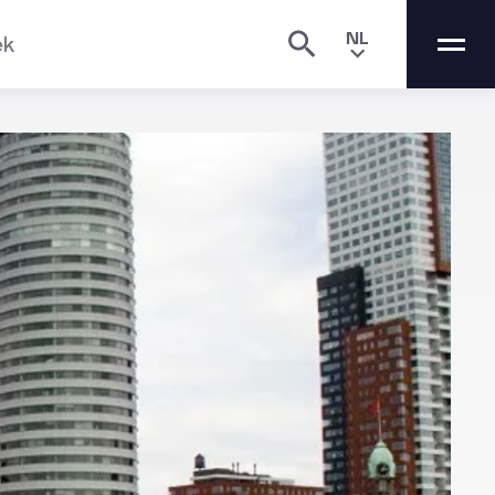
NL
ek