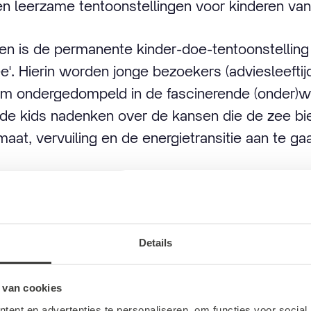
en leerzame tentoonstellingen voor kinderen van a
len is de permanente kinder-doe-tentoonstelling 
. Hierin worden jonge bezoekers (adviesleeftijd 
m ondergedompeld in de fascinerende (onder)w
t de kids nadenken over de kansen die de zee b
maat, vervuiling en de energietransitie aan te ga
ea in Rotterdam
Details
 van cookies
ent en advertenties te personaliseren, om functies voor social