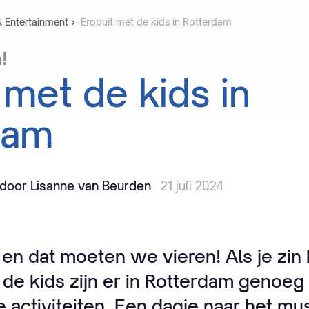
& Entertainment
Eropuit met de kids in Rotterdam
!
met
de
kids
in
dam
door Lisanne van Beurden
21 juli 2024
 en dat moeten we vieren! Als je zin 
 de kids zijn er in Rotterdam genoeg
e activiteiten. Een dagje naar het m