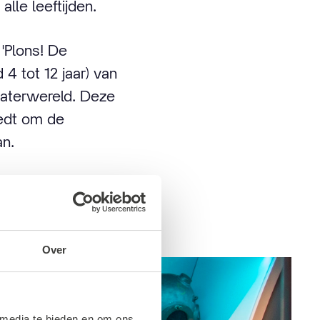
lle leeftijden.
'Plons! De
4 tot 12 jaar) van
aterwereld. Deze
iedt om de
an.
Over
 media te bieden en om ons