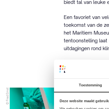
biedt tal van leuke 
Een favoriet van ve
toekomst van de zee'
het Maritiem Museu
tentoonstelling laa
uitdagingen rond kli
Leuke kindermus
Toestemming
© Fred Ernst
Deze website maakt gebruik
We gebruiken cookies om cont