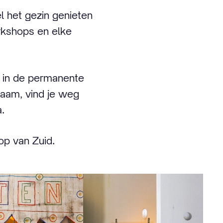
l het gezin genieten
orkshops en elke
n in de permanente
raam, vind je weg
.
op van Zuid.