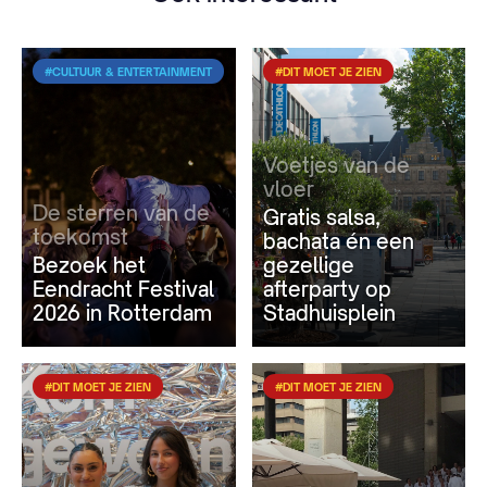
#CULTUUR & ENTERTAINMENT
#DIT MOET JE ZIEN
Voetjes van de
vloer
De sterren van de
Gratis salsa,
toekomst
bachata én een
Bezoek het
gezellige
Eendracht Festival
afterparty op
2026 in Rotterdam
Stadhuisplein
#DIT MOET JE ZIEN
#DIT MOET JE ZIEN