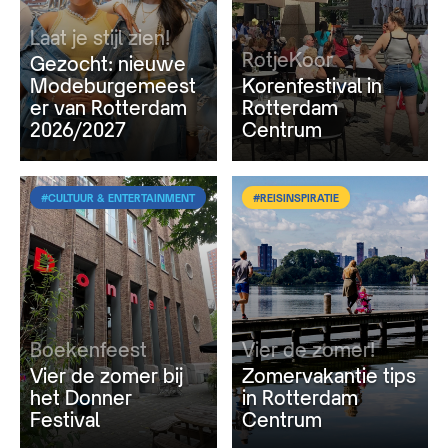
Laat je stijl zien!
RotjeKoor
Gezocht: nieuwe
Modeburgemeest
Korenfestival in
er van Rotterdam
Rotterdam
2026/2027
Centrum
#CULTUUR & ENTERTAINMENT
#REISINSPIRATIE
Boekenfeest
Vier de zomer!
Vier de zomer bij
Zomervakantie tips
het Donner
in Rotterdam
Festival
Centrum