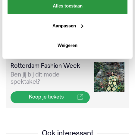
Alles toestaan
Meer weten of dit nieuwe spektakel in
Rotterdam? Bekijk het volledige programma
Aanpassen
en deelnemende ontwerpers via de
Rotterdam Fashion Week website.
Weigeren
Rotterdam Fashion Week
Ben jij bij dit mode
spektakel?
Koop je tickets
Ook interessant