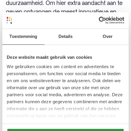
duurzaamheid. Om hier extra aandacht aan te
geven ontvangen de meest innovatieve en
duurzame ontwerpers een award. Zo komt er
bijvoorbeeld een RFW Emerging Designer
Toestemming
Details
Over
Award en een RFW Innovative Fabric Award.
Deze website maakt gebruik van cookies
Bieden op jouw favoriete
We gebruiken cookies om content en advertenties te
artikelen
personaliseren, om functies voor social media te bieden
en om ons websiteverkeer te analyseren. Ook delen we
informatie over uw gebruik van onze site met onze
Tijdens de Rotterdam Fashion Week 2023
partners voor social media, adverteren en analyse. Deze
krijg je als bezoeker ook de mogelijkheid om
partners kunnen deze gegevens combineren met andere
te bieden op exclusieve mode artikelen en
informatie die u aan ze heeft verstrekt of die ze hebben
verzameld op basis van uw gebruik van hun services.
kunstobjecten, van verschillende ontwerpers
en kunstenaars.