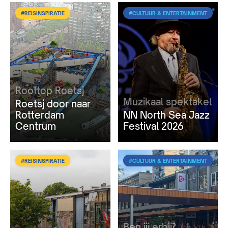
#REISINSPIRATIE
#CULTUUR & ENTERTAINMENT
Rooftop Roetsj
Muzikaal spektakel
Roetsj door naar
Rotterdam
NN North Sea Jazz
Centrum
Festival 2026
#REISINSPIRATIE
#CULTUUR & ENTERTAINMENT
Ben jij erbij?