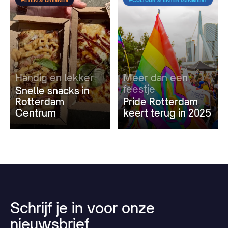
#ETEN & DRINKEN
#CULTUUR & ENTERTAINMENT
Handig en lekker
Meer dan een
feestje
Snelle snacks in
Rotterdam
Pride Rotterdam
Centrum
keert terug in 2025
Schrijf
je
in
voor
onze
nieuwsbrief