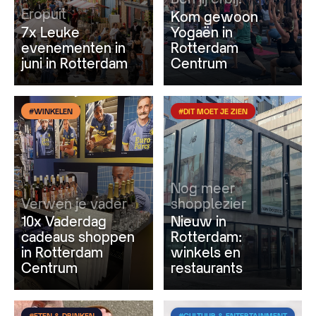
Eropuit
Kom gewoon
7x Leuke
Yogaën in
evenementen in
Rotterdam
juni in Rotterdam
Centrum
#WINKELEN
#DIT MOET JE ZIEN
Nog meer
Verwen je vader
shopplezier
10x Vaderdag
Nieuw in
cadeaus shoppen
Rotterdam:
in Rotterdam
winkels en
Centrum
restaurants