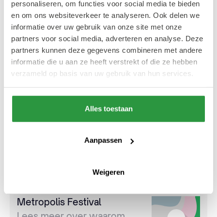
verschillende gevestigde namen hebben
personaliseren, om functies voor social media te bieden
opgetreden, zoals The Black Keys, twenty
en om ons websiteverkeer te analyseren. Ook delen we
informatie over uw gebruik van onze site met onze
one pilots, The xx, The Strokes, The Killers,
partners voor social media, adverteren en analyse. Deze
Interpol, The Asteroids Galaxy Tour, The
partners kunnen deze gegevens combineren met andere
Vaccines, Yungblud, Glass Animals, Snelle,
informatie die u aan ze heeft verstrekt of die ze hebben
Kurt Vile, Vince Staples, IDLES en
verzameld op basis van uw gebruik van hun services.
Triggerfinger.
Alles toestaan
Maar ook lokaal talent hebben het Zuiderpark
omver geblazen: Naaz, Ronnie Flex, De Likt,
Aanpassen
The Kik, Winne, Kevin, Sevdaliza, Tramhaus,
Sabrina Starke, Elle Bandita en Rats On Rafts.
Weigeren
Metropolis Festival
Lees meer over waarom