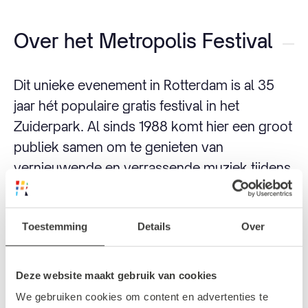
Over het Metropolis Festival
Dit unieke evenement in Rotterdam is al 35
jaar hét populaire gratis festival in het
Zuiderpark. Al sinds 1988 komt hier een groot
publiek samen om te genieten van
vernieuwende en verrassende muziek tijdens
fantastische live optredens.
De kans is groot dat tijdens je bezoek aan het
Toestemming
Details
Over
Zuiderpark Festival je oog in oog bent komen
te staan met een nieuwe upcoming act. Zo is
Deze website maakt gebruik van cookies
Metropolis de plek geweest waar
We gebruiken cookies om content en advertenties te