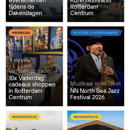
evenementen
Korenfestival in
tijdens de
Rotterdam
Dakendagen
Centrum
#WINKELEN
#CULTUUR & ENTERTAINMENT
Verwen je vader
10x Vaderdag
Muzikaal spektakel
cadeaus shoppen
in Rotterdam
NN North Sea Jazz
Centrum
Festival 2026
#REISINSPIRATIE
#REISINSPIRATIE