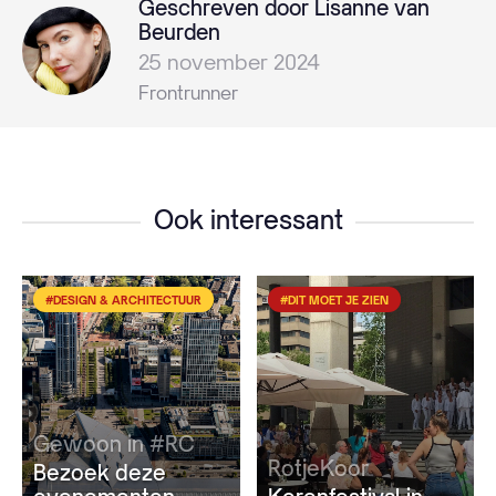
Geschreven door Lisanne van
Beurden
25 november 2024
Frontrunner
Ook interessant
#DESIGN & ARCHITECTUUR
#DIT MOET JE ZIEN
Gewoon in #RC
RotjeKoor
Bezoek deze