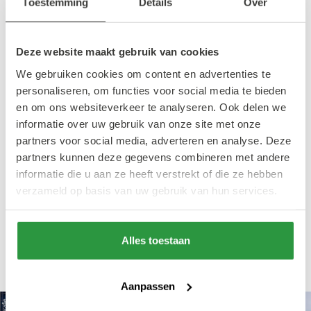
audiovisuele kunst, videoclips en installaties.
Toestemming
Details
Over
Ook is RTM een ontmoetingsplek voor
makers, waar kennis en ervaringen worden
Deze website maakt gebruik van cookies
gedeeld.
We gebruiken cookies om content en advertenties te
personaliseren, om functies voor social media te bieden
Voor Rotterdamse filmmakers is er een
en om ons websiteverkeer te analyseren. Ook delen we
informatie over uw gebruik van onze site met onze
geweldige kans! Het IFFR nodigt namelijk
partners voor social media, adverteren en analyse. Deze
filmmakers uit om hun filmplannen in te sturen
partners kunnen deze gegevens combineren met andere
en zo kans te maken om €20.000 te winnen
informatie die u aan ze heeft verstrekt of die ze hebben
voor de realisatie van deze film. In januari
verzameld op basis van uw gebruik van hun services.
2026 gaat de winnende film tijdens IFFR in
première als onderdeel van het RTM-
Alles toestaan
programma.
Aanpassen