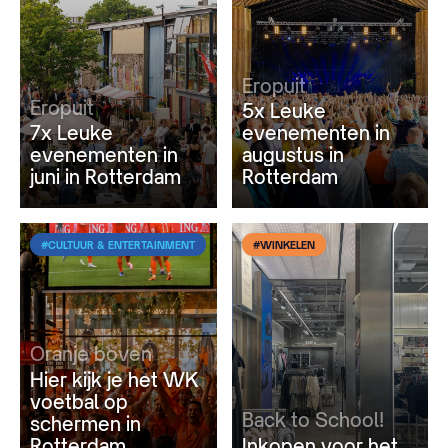
Eropuit
Eropuit
5x Leuke
7x Leuke
evenementen in
evenementen in
augustus in
juni in Rotterdam
Rotterdam
#CULTUUR & ENTERTAINMENT
#WINKELEN
Oranje boven
Hier kijk je het WK
voetbal op
Back to School!
schermen in
Rotterdam
Inkopen voor het