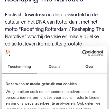
Festival Downtown is diep geworteld in de
cultuur en het DNA van Rotterdam, met het
motto “Redefining Rotterdam / Reshaping The
Narrative” waarbij de visie en missie bij elke
editie tot leven komen. Als grootste
havenstad van de westerse wereld zijn trends
altijd aan land gekomen in Rotterdam.
Hierdoor is het een culturele smeltkroes en
Toestemming
Details
Over
broedplaats voor nieuwe muziek en scenes.
Festival Downtown viert deze diversiteit en
Deze website maakt gebruik van cookies
gelooft sterk in de pionierspositie van
We gebruiken cookies om content en advertenties te
Rotterdam.
personaliseren, om functies voor social media te bieden
en om ons websiteverkeer te analyseren. Ook delen we
informatie over uw gebruik van onze site met onze