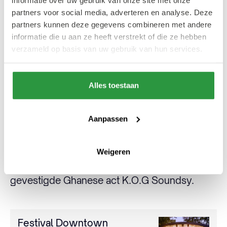
Line-up
partners voor social media, adverteren en analyse. Deze
partners kunnen deze gegevens combineren met andere
Dit jaar heeft het festival een geweldige line-
informatie die u aan ze heeft verstrekt of die ze hebben
up, met headline acts uit het Verenigd
verzameld op basis van uw gebruik van hun services.
Koninkrijk, België, Nederland en Syrië.
Headliners zijn onder andere DJ Mag's Best
Alles toestaan
British DJ in 2021 Sherelle, het Syrische
wereldfenomeen Omar Souleyman, het
internationaal erkende Nederlandse collectief
Aanpassen
Another Taste, hard-hitting DnB producer en
DJ Flava D, UK artiest Iglooghost, Studio
Weigeren
Brussel resident Blck Mamba, de in UK
gevestigde Ghanese act K.O.G Soundsy.
Festival Downtown