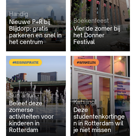
Handig
Boekenfeest
Nieuwe P+R bij
Blijdorp: gratis
Vier de zomer bij
parkeren en snel in
het Donner
het centrum
Festival
#REISINSPIRATIE
#WINKELEN
Sun & fun
Katsjing!
Beleef deze
zomerse
Deze
activiteiten voor
studentenkortinge
kinderen in
n in Rotterdam wil
Rotterdam
je niet missen