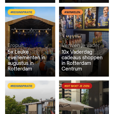
#REISINSPIRATIE
#WINKELEN
Eropuit
Verwen je vader
5x Leuke
10x Vaderdag
evenementen in
cadeaus shoppen
augustus in
in Rotterdam
Rotterdam
Centrum
#REISINSPIRATIE
#DIT MOET JE ZIEN