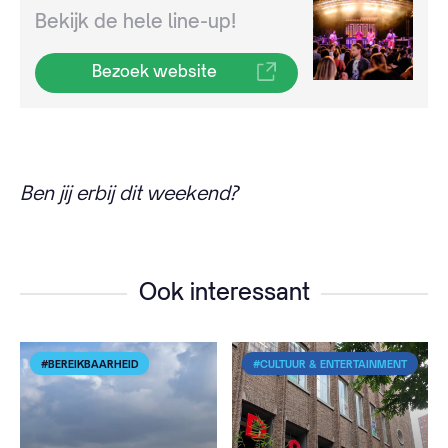
Bekijk de hele line-up!
Bezoek website
B
e
n jij
e
rbij dit w
e
e
k
e
nd?
Ook interessant
#BEREIKBAARHEID
#CULTUUR & ENTERTAINMENT