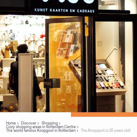
Home
Discover
Shopping
Cozy shopping areas in Rotterdam Centre
The world famous Koopgoot in Rotterdam
The Koopgoot is 25 years old!