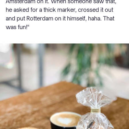
Amsterdam on it. When someone saw that,
he asked for a thick marker, crossed it out
and put Rotterdam on it himself, haha. That
was fun!"