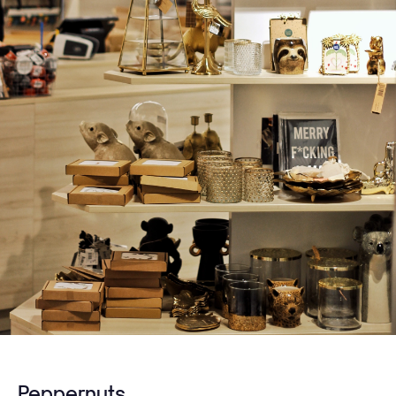
Peppernuts