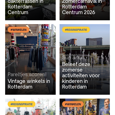
dakterrassen in
Zomercarnaval in
Rotterdam
Rotterdam
Centrum
Centrum 2026
#WINKELEN
#REISINSPIRATIE
Sun & fun
Beleef deze
zomerse
Pareltjes scoren!
activiteiten voor
Vintage winkels in
kinderen in
Rotterdam
Rotterdam
#REISINSPIRATIE
#WINKELEN