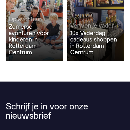
Op avontuur
Verwen je vader
Zomerse
avonturen voor
10x Vaderdag
kinderen in
cadeaus shoppen
Rotterdam
in Rotterdam
Centrum
Centrum
Schrijf
je
in
voor
onze
nieuwsbrief