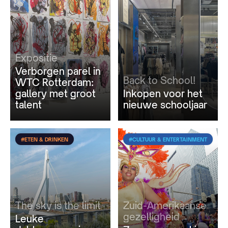
Expositie
Verborgen parel in
Back to School!
WTC Rotterdam:
gallery met groot
Inkopen voor het
talent
nieuwe schooljaar
#ETEN & DRINKEN
#CULTUUR & ENTERTAINMENT
The sky is the limit
Zuid-Amerikaanse
gezelligheid
Leuke