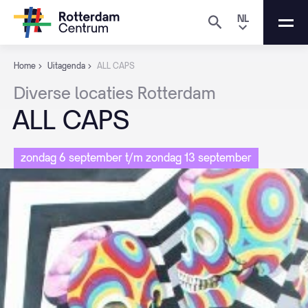
NL
Home
Uitagenda
ALL CAPS
Diverse
locaties
Rotterdam
ALL
CAPS
zondag 6 september t/m zondag 13 september