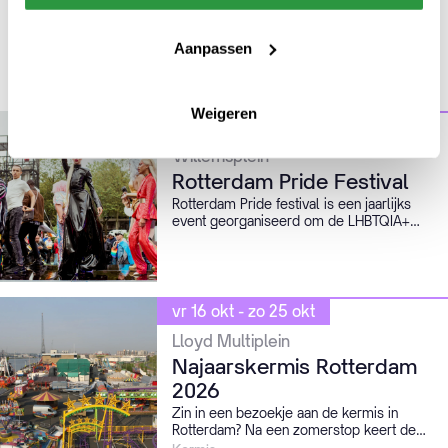
Aanpassen
Ook leuk
Weigeren
za 26 sep
Willemsplein
Rotterdam Pride Festival
Rotterdam Pride festival is een jaarlijks
event georganiseerd om de LHBTQIA+
emancipatie en acceptatie aan het licht te
brengen door samen te komen en vrijheid
te vieren terwijl er ook stil wordt gestaan
bij waar we vandaan komen.
vr 16 okt - zo 25 okt
Lloyd Multiplein
Najaarskermis Rotterdam
2026
Zin in een bezoekje aan de kermis in
Rotterdam? Na een zomerstop keert de
kermis terug in de Schiehaven.