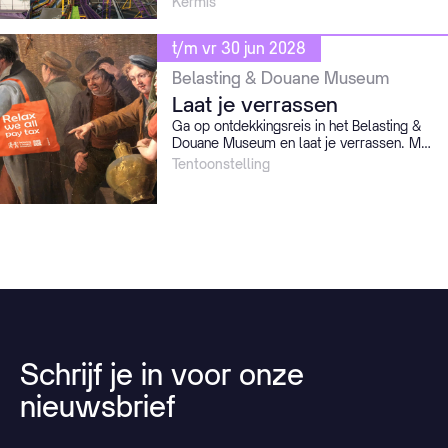
Kermis
t/m vr 30 jun 2028
Belasting & Douane Museum
Laat je verrassen
Ga op ontdekkingsreis in het Belasting &
Douane Museum en laat je verrassen. Met
bijzondere objecten en verhalen biedt het
Tentoonstelling
museum een thematisch en interactief
kijkje in het fiscale verleden.
Schrijf
je
in
voor
onze
nieuwsbrief