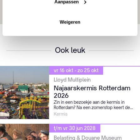
Aanpassen
Weigeren
Ook leuk
vr 16 okt - zo 25 okt
Lloyd Multiplein
Najaarskermis Rotterdam
2026
Zin in een bezoekje aan de kermis in
Rotterdam? Na een zomerstop keert de
kermis terug in de Schiehaven.
Kermis
t/m vr 30 jun 2028
Belasting & Douane Museum