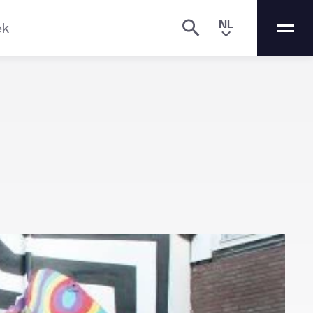
NL
ek