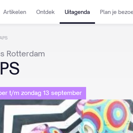
Artikelen
Ontdek
Uitagenda
Plan je bezo
CAPS
es
Rotterdam
PS
er t/m zondag 13 september