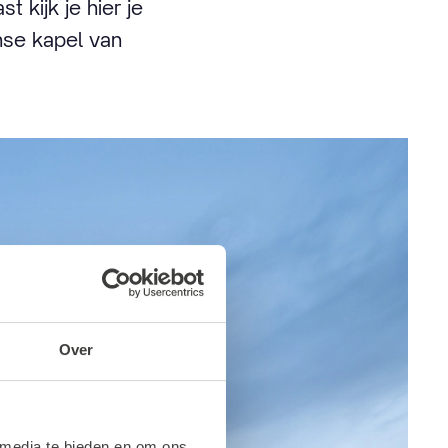
 kijk je hier je
jnse kapel van
Over
 media te bieden en om ons