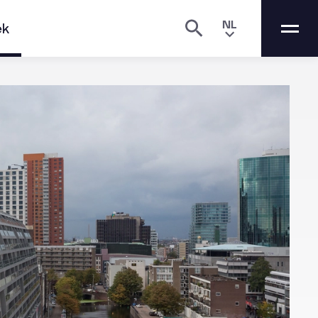
NL
ek