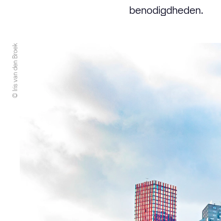
benodigdheden.
© Iris van den Broek