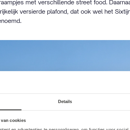
raampjes met verschillende street food. Daarnaast
 rijkelijk versierde plafond, dat ook wel het Sixti
enoemd.
Details
 van cookies
ent en advertenties te personaliseren, om functies voor social