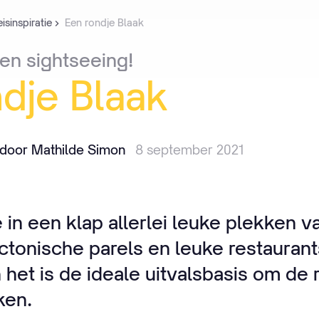
isinspiratie
Een rondje Blaak
en
sightseeing!
ndje
Blaak
door Mathilde Simon
8 september 2021
in een klap allerlei leuke plekken van
ctonische parels en leuke restaurant
het is de ideale uitvalsbasis om de 
ken.