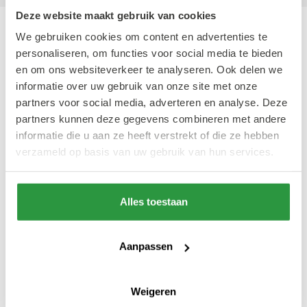
Deze website maakt gebruik van cookies
We gebruiken cookies om content en advertenties te
personaliseren, om functies voor social media te bieden
Ook interessant
en om ons websiteverkeer te analyseren. Ook delen we
informatie over uw gebruik van onze site met onze
partners voor social media, adverteren en analyse. Deze
#CULTUUR & ENTERTAINMENT
#CULTUUR & ENTERTAINMENT
partners kunnen deze gegevens combineren met andere
informatie die u aan ze heeft verstrekt of die ze hebben
verzameld op basis van uw gebruik van hun services.
Oranje boven
Rol mee
Alles toestaan
Hier kijk je het WK
Skate in juli en
voetbal op
augustus mee met
schermen in
Aanpassen
de Wednesday
Rotterdam
Night Skate
Centrum
Weigeren