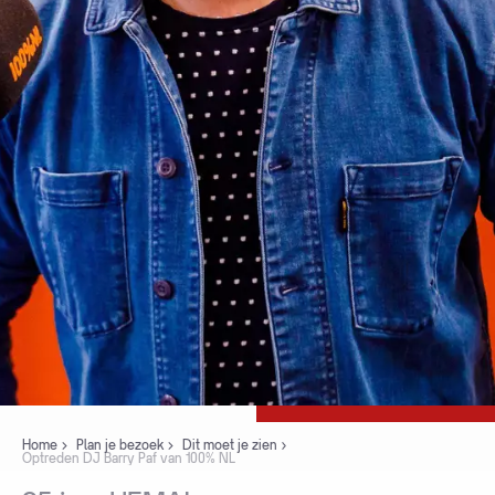
Home
Plan je bezoek
Dit moet je zien
Optreden DJ Barry Paf van 100% NL