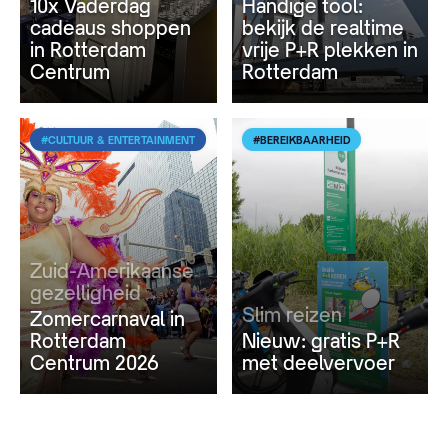
10x Vaderdag
Handige tool:
cadeaus shoppen
bekijk de realtime
in Rotterdam
vrije P+R plekken in
Centrum
Rotterdam
#CULTUUR & ENTERTAINMENT
#BEREIKBAARHEID
Zuid-Amerikaanse
gezelligheid
Slim reizen
Zomercarnaval in
Rotterdam
Nieuw: gratis P+R
Centrum 2026
met deelvervoer