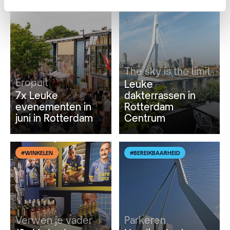
#REISINSPIRATIE
#ETEN & DRINKEN
The sky is the limit
Eropuit
Leuke
7x Leuke
dakterrassen in
evenementen in
Rotterdam
juni in Rotterdam
Centrum
#WINKELEN
#BEREIKBAARHEID
Verwen je vader
Parkeren