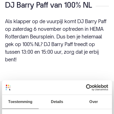
DJ Barry Paff van 100% NL
Als klapper op de vuurpijl komt DJ Barry Paff
op zaterdag 6 november optreden in HEMA
Rotterdam Beursplein. Dus ben je helemaal
gek op 100% NL? DJ Barry Paff treedt op
tussen 13:00 en 15:00 uur, zorg dat je erbij
bent!
Geschreven door Lisanne van
Beurden
4 november 2021
Toestemming
Details
Over
Frontrunner