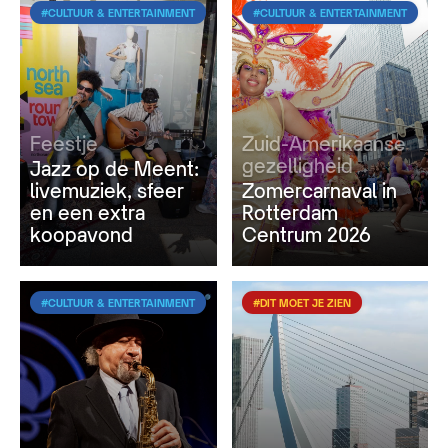
#CULTUUR & ENTERTAINMENT
#CULTUUR & ENTERTAINMENT
Feestje
Zuid-Amerikaanse
gezelligheid
Jazz op de Meent:
livemuziek, sfeer
Zomercarnaval in
en een extra
Rotterdam
koopavond
Centrum 2026
#CULTUUR & ENTERTAINMENT
#DIT MOET JE ZIEN