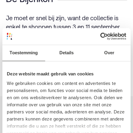
Je moet er snel bij zijn, want de collectie is
enkel te shoppen tussen 3 en 11 september.
Bemachtig jouw unieke
pieces
bij de Bijenkorf
en support dit toffe merk.
Toestemming
Details
Over
Meer weten over de RSCW? Lees het in ons
Rotterdam Street Culture Week artikel
.
Deze website maakt gebruik van cookies
We gebruiken cookies om content en advertenties te
personaliseren, om functies voor social media te bieden
en om ons websiteverkeer te analyseren. Ook delen we
Geschreven door Mathilde
informatie over uw gebruik van onze site met onze
Simon
partners voor social media, adverteren en analyse. Deze
partners kunnen deze gegevens combineren met andere
1 september 2022
informatie die u aan ze heeft verstrekt of die ze hebben
Frontrunner
verzameld op basis van uw gebruik van hun services.