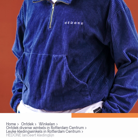
Home
Ontdek
Winkelen
Ontdek diverse winkels in Rotterdam Centrum
Leuke kledingwinkels in Rotterdam Centrum
HEDONE lanceert kledinglijn