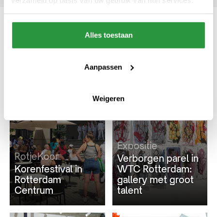
Alles toestaan
Ook interessant
Aanpassen
#DIT MOET JE ZIEN
#CULTUUR & ENTERTAINMENT
Weigeren
Expositie
RotjeKoor
Verborgen parel in
Korenfestival in
WTC Rotterdam:
Rotterdam
gallery met groot
Centrum
talent