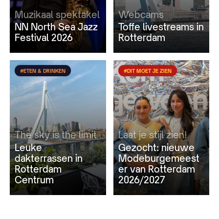
Muzikaal spektakel
Webcams
NN North Sea Jazz
Toffe livestreams in
Festival 2026
Rotterdam
#ETEN & DRINKEN
#DIT MOET JE ZIEN
The sky is the limit
Laat je stijl zien!
Leuke
Gezocht: nieuwe
dakterrassen in
Modeburgemeest
Rotterdam
er van Rotterdam
Centrum
2026/2027