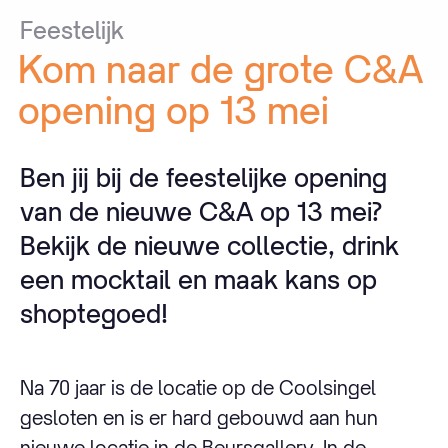
Feestelijk
Kom
naar
de
grote
C&A
opening
op
13
mei
Ben jij bij de feestelijke opening
van de nieuwe C&A op 13 mei?
Bekijk de nieuwe collectie, drink
een mocktail en maak kans op
shoptegoed!
Na 70 jaar is de locatie op de Coolsingel
gesloten en is er hard gebouwd aan hun
nieuwe locatie in de Beursgallery. In de