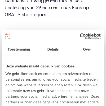
Daarnaast ontvang je een mooie tas bij
besteding van 39 euro én maak kans op
GRATIS shoptegoed.
Ook interessant
Toestemming
Details
Over
#WINKELEN
#CULTUUR & ENTERTAINMENT
Deze website maakt gebruik van cookies
We gebruiken cookies om content en advertenties te
personaliseren, om functies voor social media te bieden
en om ons websiteverkeer te analyseren. Ook delen we
Mini
Zuid-Amerikaanse
gezelligheid
informatie over uw gebruik van onze site met onze
6x Leuke
partners voor social media, adverteren en analyse. Deze
babywinkels in
Zomercarnaval in
Rotterdam
Rotterdam
partners kunnen deze gegevens combineren met andere