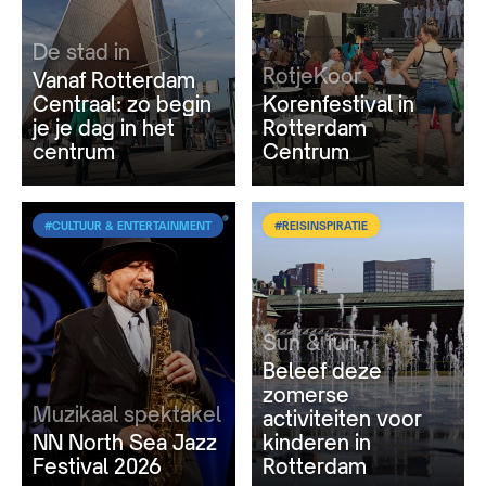
De stad in
RotjeKoor
Vanaf Rotterdam
Centraal: zo begin
Korenfestival in
je je dag in het
Rotterdam
centrum
Centrum
#CULTUUR & ENTERTAINMENT
#REISINSPIRATIE
Sun & fun
Beleef deze
zomerse
Muzikaal spektakel
activiteiten voor
NN North Sea Jazz
kinderen in
Festival 2026
Rotterdam