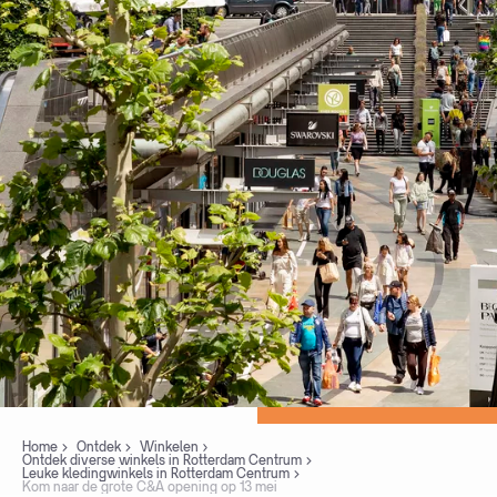
Home
Ontdek
Winkelen
Ontdek diverse winkels in Rotterdam Centrum
Leuke kledingwinkels in Rotterdam Centrum
Kom naar de grote C&A opening op 13 mei