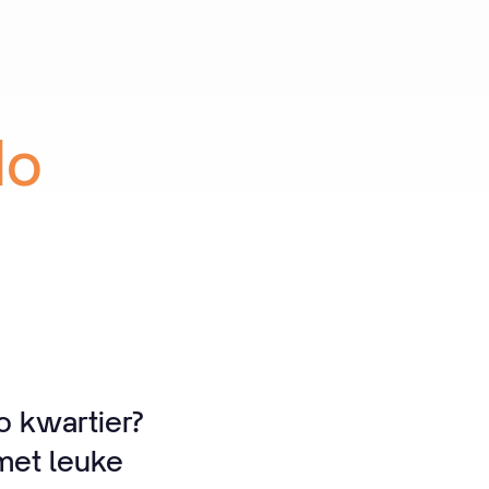
Ho
 kwartier?
 met leuke