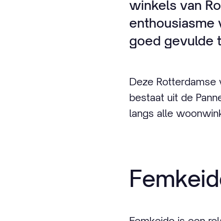
winkels van Ro
enthousiasme vo
goed gevulde t
Deze Rotterdamse wi
bestaat uit de Pan
langs alle woonwink
Femkeid
Femkeido is een rel