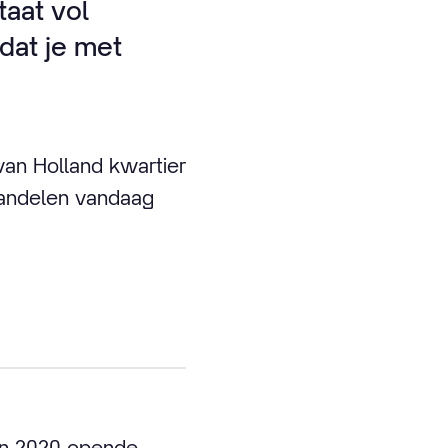
aat vol
dat je met
van Holland kwartier
wandelen vandaag
 In 2020 opende