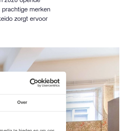
t prachtige merken
keido zorgt ervoor
Over
 media te bieden en om ons