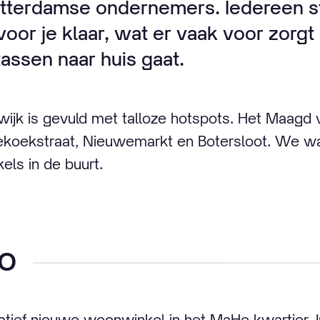
tterdamse ondernemers. Iedereen st
or je klaar, wat er vaak voor zorgt 
assen naar huis gaat.
jk is gevuld met talloze hotspots. Het Maagd 
nekoekstraat, Nieuwemarkt en Botersloot. We 
els in de buurt.
o
atief nieuwe woonwinkel in het MaHo kwartier.