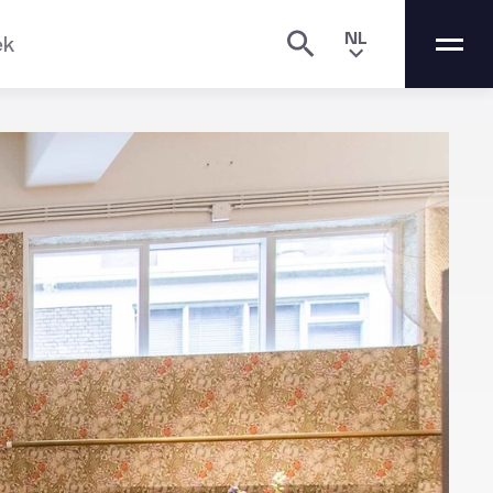
NL
ek