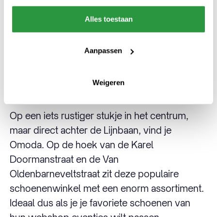
schoenenwinkel namelijk de meest toffe en
exclusieve sneakers. Zo exclusief, dat er bij
Alles toestaan
sommige exemplaren een meters lange rij
voor de deur staat met gretige sneaker fans.
Aanpassen
Omoda
Weigeren
Op een iets rustiger stukje in het centrum,
maar direct achter de Lijnbaan, vind je
Omoda. Op de hoek van de Karel
Doormanstraat en de Van
Oldenbarneveltstraat zit deze populaire
schoenenwinkel met een enorm assortiment.
Ideaal dus als je je favoriete schoenen van