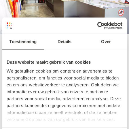
Toestemming
Details
Over
Woei
Deze website maakt gebruik van cookies
We gebruiken cookies om content en advertenties te
Sneaker- en kledingzaak WOEI is een mooi
personaliseren, om functies voor social media te bieden
voorbeeld van een pareltje dat is uitgegroeid
en om ons websiteverkeer te analyseren. Ook delen we
tot een gevestigde naam in de stad. Elke
informatie over uw gebruik van onze site met onze
Rotterdamse sneaker liefhebber zal hier dan
partners voor social media, adverteren en analyse. Deze
partners kunnen deze gegevens combineren met andere
ook zeker voet binnen hebben gezet.
informatie die u aan ze heeft verstrekt of die ze hebben
verzameld op basis van uw gebruik van hun services.
Eigenaar Woei verkoopt in zijn gelijknamige