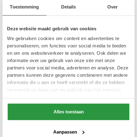
mooi ingerichte zaak, waar een muziekje en
Toestemming
Details
Over
een verse koffie zorgen voor een fijne sfeer.
Bij elke behandeling zorgen de barbers
Deze website maakt gebruik van cookies
ervoor dat er kwaliteit wordt geleverd, of het
We gebruiken cookies om content en advertenties te
nou een knipbeurt, een buzz cut of een
personaliseren, om functies voor social media te bieden
trimming van je baard is.
en om ons websiteverkeer te analyseren. Ook delen we
informatie over uw gebruik van onze site met onze
partners voor social media, adverteren en analyse. Deze
New York Barbershop
partners kunnen deze gegevens combineren met andere
informatie die u aan ze heeft verstrekt of die ze hebben
verzameld op basis van uw gebruik van hun services.
Bij New York Barbershop stap je terug in de
tijd. Deze traditionele "men's only" barbershop
is er al sinds 1884 voor de echte man. Het
Alles toestaan
familiebedrijf bestaat dus al aardig lang, en
dat is niet zonder reden. De service is super
Aanpassen