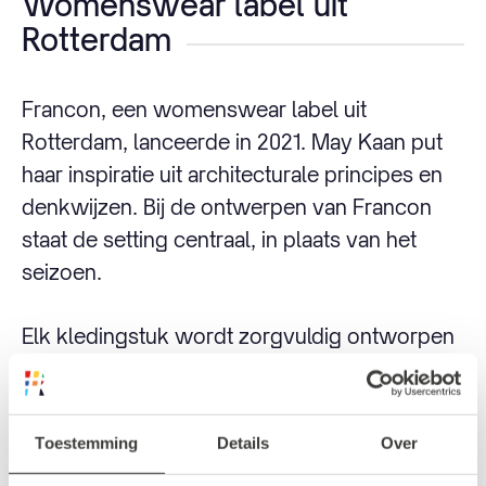
Womenswear label uit
Rotterdam
Francon, een womenswear label uit
Rotterdam, lanceerde in 2021. May Kaan put
haar inspiratie uit architecturale principes en
denkwijzen. Bij de ontwerpen van Francon
staat de setting centraal, in plaats van het
seizoen.
Elk kledingstuk wordt zorgvuldig ontworpen
om bij specifieke gelegenheden te passen en
bepaalde emoties op te roepen. Hierbij wordt
praktische functionaliteit gecombineerd met
Toestemming
Details
Over
unieke ontwerpen, gemaakt van