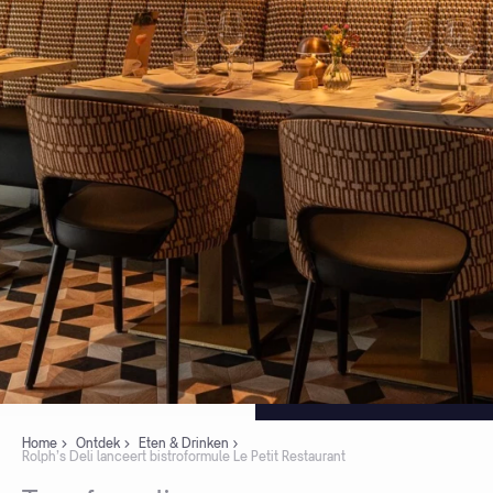
Home
Ontdek
Eten & Drinken
Rolph’s Deli lanceert bistroformule Le Petit Restaurant