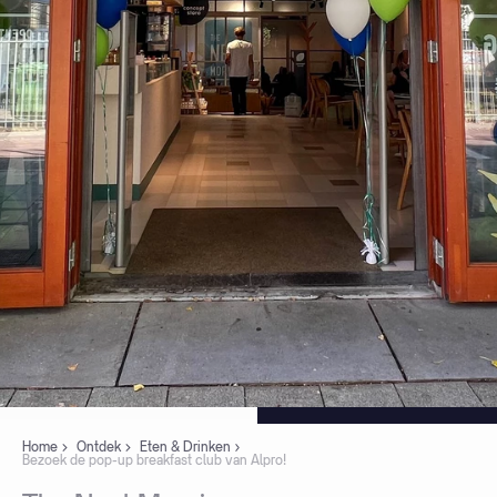
Home
Ontdek
Eten & Drinken
Bezoek de pop-up breakfast club van Alpro!