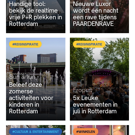
Handige tool:
Nieuwe Luxor
bekijk de realtime
wordt één nacht
vrije P+R plekken in
een rave tijdens
Rotterdam
PAARDENRAVE
#REISINSPIRATIE
#REISINSPIRATIE
Sun & fun
Beleef deze
Eropuit
zomerse
activiteiten voor
5x Leuke
kinderen in
evenementen in
Rotterdam
juli in Rotterdam
#CULTUUR & ENTERTAINMENT
#WINKELEN