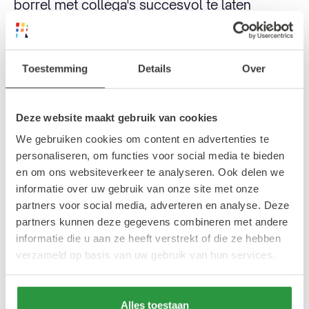
borrel met collega's succesvol te laten
verlopen. Heerlijke wijnen, lekkere biertjes en
borrelhapjes om van te watertanden.
Toestemming
Details
Over
De ondertitel van JAQ luidt lunch, diner &
cocktails. Het zou natuurlijk een beetje gek
Deze website maakt gebruik van cookies
zijn als het niet zo was, maar ze hebben er
We gebruiken cookies om content en advertenties te
inderdaad verrukkelijke cocktails. 14 keuzes
personaliseren, om functies voor social media te bieden
uit cocktails en mocktails maakt JAQ een
en om ons websiteverkeer te analyseren. Ook delen we
echte cocktail bar.
informatie over uw gebruik van onze site met onze
partners voor social media, adverteren en analyse. Deze
partners kunnen deze gegevens combineren met andere
JAQ is doordeweeks geopend van 12.00 tot
informatie die u aan ze heeft verstrekt of die ze hebben
23.30 uur en in het weekend geopend van
verzameld op basis van uw gebruik van hun services.
12:00 tot 00:30 uur. Perfect dus om tot in de
latere uurtjes door te borrelen.
Alles toestaan