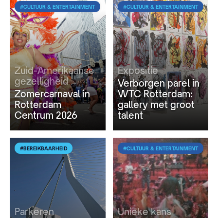
#CULTUUR & ENTERTAINMENT
#CULTUUR & ENTERTAINMENT
Zuid-Amerikaanse
Expositie
gezelligheid
Verborgen parel in
Zomercarnaval in
WTC Rotterdam:
Rotterdam
gallery met groot
Centrum 2026
talent
#BEREIKBAARHEID
#CULTUUR & ENTERTAINMENT
Parkeren
Unieke kans