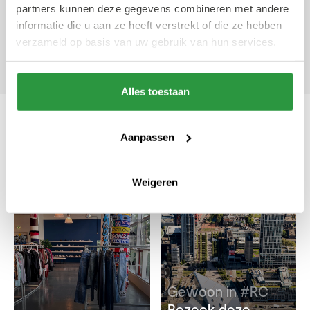
partners kunnen deze gegevens combineren met andere
Geschreven door Lisanne van
informatie die u aan ze heeft verstrekt of die ze hebben
Beurden
verzameld op basis van uw gebruik van hun services.
1 april 2022
Frontrunner
Alles toestaan
Aanpassen
Ook interessant
Weigeren
#WINKELEN
#DESIGN & ARCHITECTUUR
Gewoon in #RC
Bezoek deze