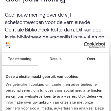
Geef jouw mening over de vijf
schetsontwerpen voor de vernieuwde
Centrale Bibliotheek Rotterdam. Dit kan door
in de bibliotheek de vragenlijst in te vullen op
iPads of via de link hierboven. Het is mogelijk
om per ontwerp feedback te geven. Laat jij
jouw mening horen?
Toestemming
Details
Over
In juni 2022 wordt het winnende
Deze website maakt gebruik van cookies
schetsontwerp bekend gemaakt en de start
We gebruiken cookies om content en advertenties te
van de bouw is in 2026. We zijn benieuwd!
personaliseren, om functies voor social media te bieden
en om ons websiteverkeer te analyseren. Ook delen we
informatie over uw gebruik van onze site met onze
partners voor social media, adverteren en analyse. Deze