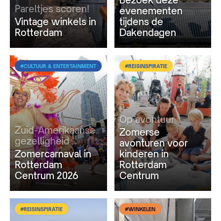
Pareltjes scoren!
evenementen
Vintage winkels in
tijdens de
Rotterdam
Dakendagen
#CULTUUR & ENTERTAINMENT
#REISINSPIRATIE
Op avontuur
Zuid-Amerikaanse
Zomerse
gezelligheid
avonturen voor
Zomercarnaval in
kinderen in
Rotterdam
Rotterdam
Centrum 2026
Centrum
#REISINSPIRATIE
#WINKELEN