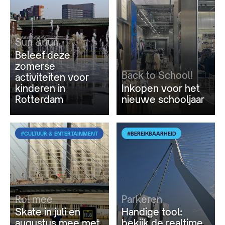
Sun & fun
Beleef deze
zomerse
Back to School!
activiteiten voor
kinderen in
Inkopen voor het
Rotterdam
nieuwe schooljaar
#CULTUUR & ENTERTAINMENT
#BEREIKBAARHEID
Rol mee
Parkeren
Skate in juli en
Handige tool:
augustus mee met
bekijk de realtime