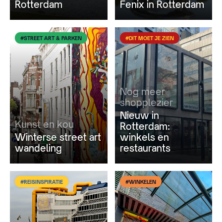
Rotterdam
Fenix in Rotterdam
#STREET ART & PARKEN
#DIT MOET JE ZIEN
Nog meer
shopplezier
Nieuw in
Kunst en kou
Rotterdam:
Winterse street art
winkels en
wandeling
restaurants
#REISINSPIRATIE
#WINKELEN