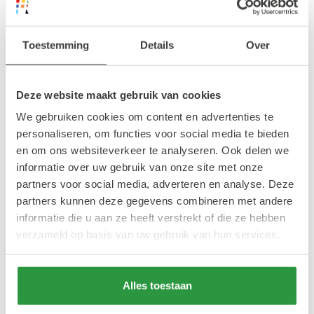
iconische Zumtobel-lampen die jarenlang in
de bibliotheek hingen. Kunstenaars geven
Toestemming
Details
Over
deze lampen een unieke nieuwe uitstraling,
terwijl bezoekers het creatieve proces van
Deze website maakt gebruik van cookies
dichtbij volgen.
We gebruiken cookies om content en advertenties te
personaliseren, om functies voor social media te bieden
Afscheid van een Rotterdams
en om ons websiteverkeer te analyseren. Ook delen we
informatie over uw gebruik van onze site met onze
icoon
partners voor social media, adverteren en analyse. Deze
partners kunnen deze gegevens combineren met andere
informatie die u aan ze heeft verstrekt of die ze hebben
Na ruim veertig jaar krijgt de Centrale
verzameld op basis van uw gebruik van hun services.
Bibliotheek een grote opknapbeurt. OBJECT
Rotterdam markeert daarmee een bijzonder
moment: een laatste blik op het gebouw
Alles toestaan
zoals we 'm kennen, voordat de renovatie