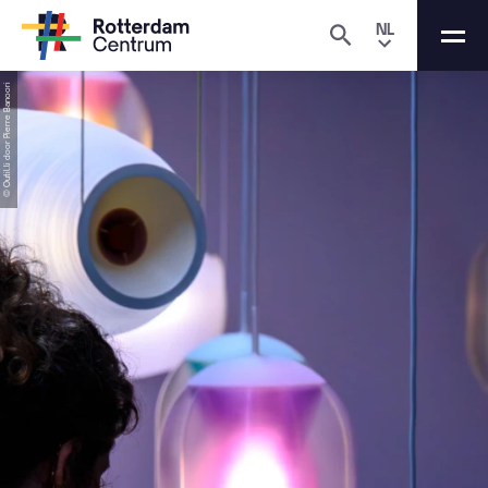
NL
© Outil.li door Pierre Banoori