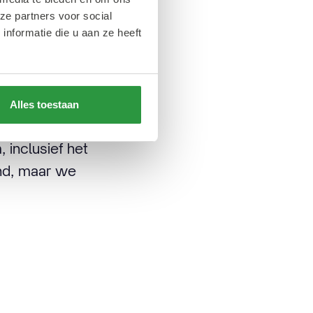
cht op exceptionele
ze partners voor social
nformatie die u aan ze heeft
t, is de locatie
aren en het ultieme
Alles toestaan
ubliek zodat
 inclusief het
end, maar we