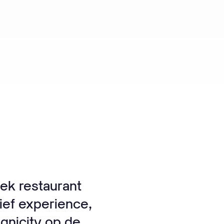
iek restaurant
ief experience,
gnicity op de