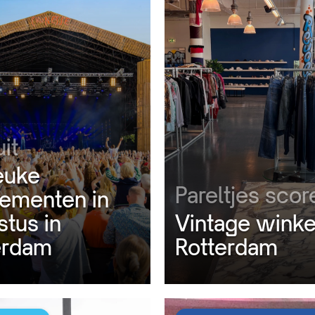
it
euke
Pareltjes scor
ementen in
stus in
Vintage winke
erdam
Rotterdam