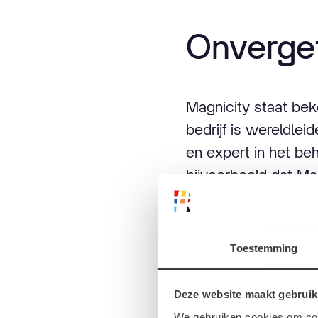
Onverget
Magnicity staat be
bedrijf is wereldlei
en expert in het be
bijvoorbeeld dat Ma
Bar, restaurant
Toestemming
Souad El Hamdaoui,
tot general manager
Deze website maakt gebruik
gebrand om de top 
We gebruiken cookies om cont