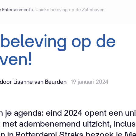
& Entertainment
Unieke beleving op de Zalmhaven!
beleving
op
de
ven!
door Lisanne van Beurden
19 januari 2024
in je agenda: eind 2024 opent een un
 met adembenemend uitzicht, inclus
n in Rotterdam! Straks bezoek je Ma