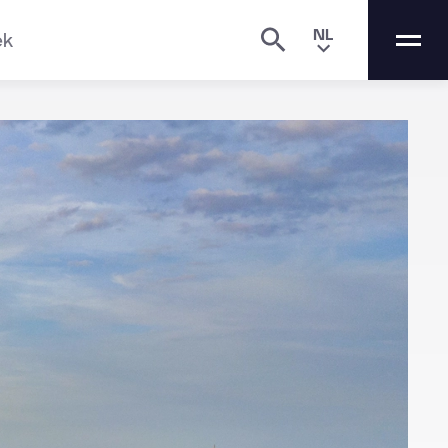
NL
ek