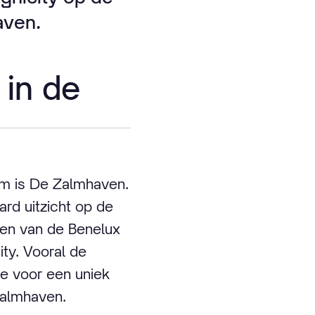
aven.
 in de
am is De Zalmhaven.
rd uitzicht op de
ren van de Benelux
ty. Vooral de
ie voor een uniek
Zalmhaven.