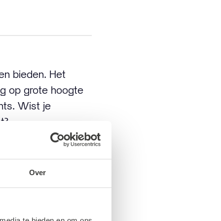
en bieden. Het
ing op grote hoogte
ts. Wist je
t?
Over
ermeulen, benoemd
den. Samen zijn ze
mming waar een
 media te bieden en om ons