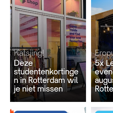
Katsjing!
Eropu
Deze
5x L
studentenkortinge
even
n in Rotterdam wil
augu
je niet missen
Rott