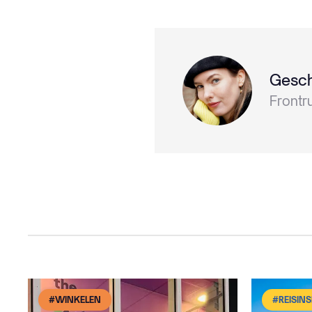
Gesch
Frontr
#WINKELEN
#REISINS