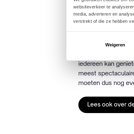
bijzondere diner-ex
websiteverkeer te analyseren
media, adverteren en analys
hoogte.
verstrekt of die ze hebben v
Ook voor wie niet di
vanaf eind 2024 te 
Weigeren
wow-effect te belev
iedereen kan geniet
meest spectaculaire
moeten dus nog ev
Lees ook over d