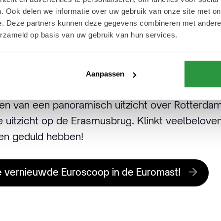
perience hand in hand gaat met het unieke uitzi
. Ook delen we informatie over uw gebruik van onze site met on
e. Deze partners kunnen deze gegevens combineren met andere i
erzameld op basis van uw gebruik van hun services.
rect van plan is plaats te nemen in het restauran
bezoeken om het indrukwekkende uitzicht te erv
Aanpassen
en. De locatie zal de hele dag open zijn voor p
en van een panoramisch uitzicht over Rotterdam,
 uitzicht op de Erasmusbrug. Klinkt veelbelov
en geduld hebben!
e vernieuwde Euroscoop in de Euromast!