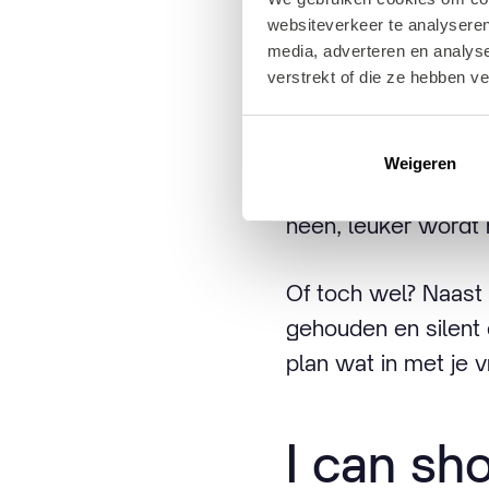
Toch eve
websiteverkeer te analyseren
media, adverteren en analys
verstrekt of die ze hebben v
Genoeg van binnen 
Plein 1940
. De scha
Weigeren
jouw beschikking. E
heen, leuker wordt h
Of toch wel? Naast 
gehouden en silent
plan wat in met je v
I can sh