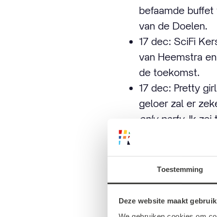
befaamde buffet w
van de Doelen.
17 dec: SciFi Kers
van Heemstra en 
de toekomst.
17 dec: Pretty gi
geloer zal er zek
only party
. Ik ze
22-23 dec: Noten
van de hemel en d
Toestemming
Zoals ik zei zijn e
Deze website maakt gebruik
We gebruiken cookies om cont