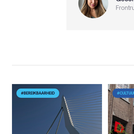
Frontr
#BEREIKBAARHEID
#CULTUU