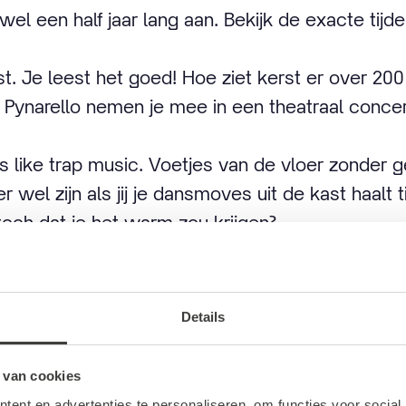
el een half jaar lang aan. Bekijk de exacte tij
t. Je leest het goed! Hoe ziet kerst er over 200 j
Pynarello nemen je mee in een theatraal concer
rls like trap music. Voetjes van de vloer zonder g
er wel zijn als jij je dansmoves uit de kast haalt
i toch dat je het warm zou krijgen?
kraker. Het Rotterdams Philharmonisch orkest s
at wil je niet missen.
Details
r talloze evenementen te vinden dus
check it out
!
 van cookies
ent en advertenties te personaliseren, om functies voor social