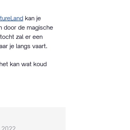
tureLand
kan je
en door de magische
tocht zal er een
ar je langs vaart.
 het kan wat koud
 2022