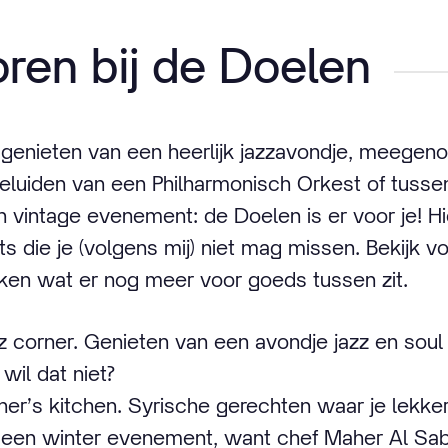
oren bij de Doelen
l genieten van een heerlijk jazzavondje, meege
eluiden van een Philharmonisch Orkest of tussen
en vintage evenement: de Doelen is er voor je! H
nts die je (volgens mij) niet mag missen. Bekijk v
ken wat er nog meer voor goeds tussen zit.
zz corner. Genieten van een avondje jazz en sou
wil dat niet?
her’s kitchen. Syrische gerechten waar je lekke
er een winter evenement, want chef Maher Al Sab