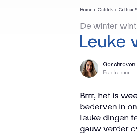
Home
Ontdek
Cultuur 
De
winter
wint
Leuke
Geschreven
Frontrunner
Brrr, het is w
bederven in on
leuke dingen t
gauw verder ov