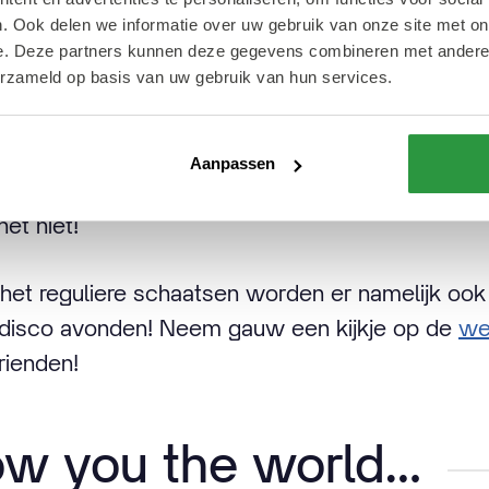
n genieten van de k
. Ook delen we informatie over uw gebruik van onze site met on
e. Deze partners kunnen deze gegevens combineren met andere i
erzameld op basis van uw gebruik van hun services.
zitten? Geen probleem! Je kan namelijk lekker
atsbaan staat vanaf 15 december tot en met 8 ja
Aanpassen
en kop warme chocolademelk erbij, schitterende
et niet!
het reguliere schaatsen worden er namelijk ook 
 disco avonden! Neem gauw een kijkje op de
web
rienden!
ow you the world…