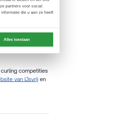
ou
ze partners voor social
nformatie die u aan ze heeft
 gaan
schaatsen op
nuari helemaal tot
Alles toestaan
 lichtjes om je
curling competities
site van IJsvrij
en