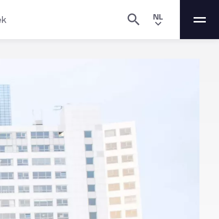
NL
ek