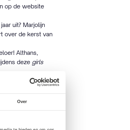
den op de website
aar uit? Marjolijn
t over de kerst van
eloer! Althans,
 tijdens deze
girls
peelt de sterren
Over
 media te bieden en om ons