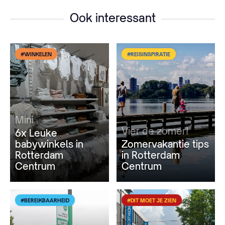
Ook interessant
#WINKELEN
#REISINSPIRATIE
Mini
Vier de zomer!
6x Leuke
babywinkels in
Zomervakantie tips
Rotterdam
in Rotterdam
Centrum
Centrum
#BEREIKBAARHEID
#DIT MOET JE ZIEN