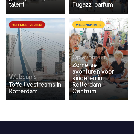
talent
Fugazzi parfum
#DIT MOET JE ZIEN
#REISINSPIRATIE
Op avontuur
Zomerse
avonturen voor
Webcams
kinderen in
Toffe livestreams in
Rotterdam
Rotterdam
Centrum