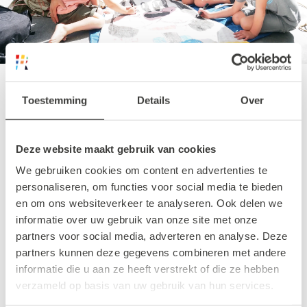
Toestemming
Details
Over
Schepen te gast
Deze website maakt gebruik van cookies
Tijdens het Maritiem Festival ligt de haven
We gebruiken cookies om content en advertenties te
elke dag vol met de meest bijzondere
personaliseren, om functies voor social media te bieden
schepen die speciaal voor het festival een
en om ons websiteverkeer te analyseren. Ook delen we
kijkje komen nemen in de Rotterdamse
informatie over uw gebruik van onze site met onze
haven.
partners voor social media, adverteren en analyse. Deze
partners kunnen deze gegevens combineren met andere
informatie die u aan ze heeft verstrekt of die ze hebben
Zo komt Time is Money, de laatste
verzameld op basis van uw gebruik van hun services.
parlevinker van Nederland, langs. Vroeger