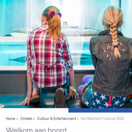
Home
Ontdek
Cultuur & Entertainment
Het Maritiem Festival 2022!
Welkom
aan
boord