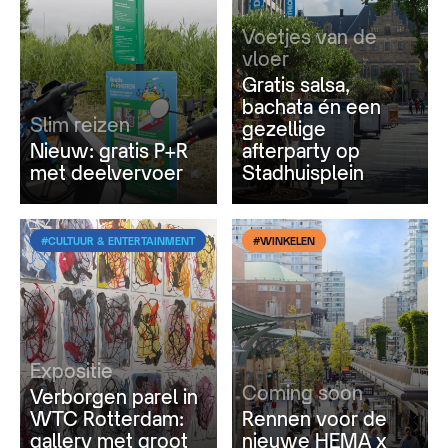
Voetjes van de
vloer
Gratis salsa,
bachata én een
Slim reizen
gezellige
Nieuw: gratis P+R
afterparty op
met deelvervoer
Stadhuisplein
#CULTUUR & ENTERTAINMENT
#WINKELEN
Expositie
Coming soon
Verborgen parel in
WTC Rotterdam:
Rennen voor de
gallery met groot
nieuwe HEMA x