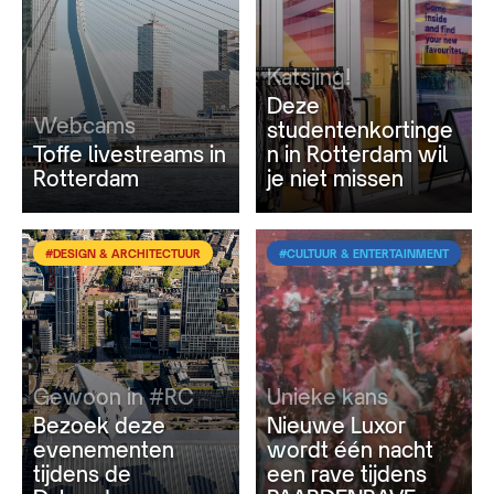
Katsjing!
Deze
Webcams
studentenkortinge
Toffe livestreams in
n in Rotterdam wil
Rotterdam
je niet missen
#DESIGN & ARCHITECTUUR
#CULTUUR & ENTERTAINMENT
Gewoon in #RC
Unieke kans
Bezoek deze
Nieuwe Luxor
evenementen
wordt één nacht
tijdens de
een rave tijdens