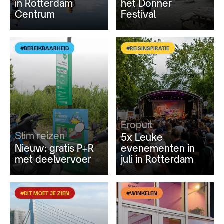
in Rotterdam
het Donner
Centrum
Festival
#BEREIKBAARHEID
#REISINSPIRATIE
Eropuit
Slim reizen
5x Leuke
Nieuw: gratis P+R
evenementen in
met deelvervoer
juli in Rotterdam
#DIT MOET JE ZIEN
#WINKELEN