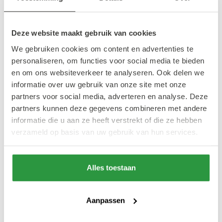
verbinden.
Deze website maakt gebruik van cookies
Audio Obscura zegt hierover: “De afgelopen
We gebruiken cookies om content en advertenties te
10 jaar hebben we intensief gezocht naar een
personaliseren, om functies voor social media te bieden
festivalterrein dat aansluit bij onze visie. De
en om ons websiteverkeer te analyseren. Ook delen we
Van Nelle Fabriek staat bekend als een
informatie over uw gebruik van onze site met onze
voorbeeld van Nederlandse architectuur,
partners voor social media, adverteren en analyse. Deze
partners kunnen deze gegevens combineren met andere
waar het culturele erfgoed van Rotterdam
informatie die u aan ze heeft verstrekt of die ze hebben
wordt gevierd in combinatie met industrieel
verzameld op basis van uw gebruik van hun services.
design en creativiteit van de stad. Wij zijn
super trots op het feit dat wij ons eerste
Alles toestaan
Audio Obscura Festival in Rotterdam kunnen
organiseren, in de Van Nelle Fabriek.”
Aanpassen