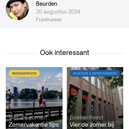
Beurden
20 augustus 2024
Frontrunner
Ook interessant
#REISINSPIRATIE
#CULTUUR & ENTERTAINMENT
Vier de zomer!
Boekenfeest
Zomervakantie tips
Vier de zomer bij