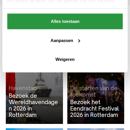
verzameld op basis van uw gebruik van hun services.
Alles toestaan
Ook interessant
Aanpassen
#CULTUUR & ENTERTAINMENT
#CULTUUR & ENTERTAINMENT
Weigeren
Havenstad
De sterren van de
toekomst
Bezoek de
Wereldhavendage
Bezoek het
n 2026 in
Eendracht Festival
Rotterdam
2026 in Rotterdam