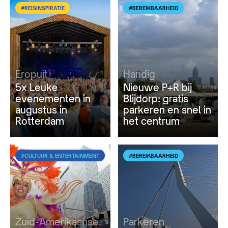
#REISINSPIRATIE
#BEREIKBAARHEID
Eropuit
Handig
5x Leuke
Nieuwe P+R bij
evenementen in
Blijdorp: gratis
augustus in
parkeren en snel in
Rotterdam
het centrum
#CULTUUR & ENTERTAINMENT
#BEREIKBAARHEID
Zuid-Amerikaanse
Parkeren