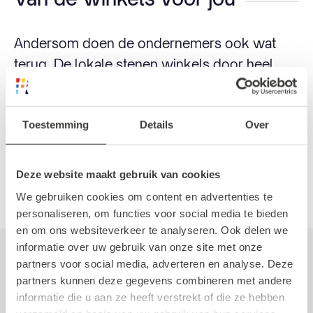
Andersom doen de ondernemers ook wat
terug. De lokale stenen winkels door heel
Nederland en België geven gedurende deze
week bijvoorbeeld een cadeautje bij aankoop
van een product of verloten mooie prijzen.
Toestemming
Details
Over
Genoeg redenen dus om erop uit te gaan en
rond te neuzen in hun winkels.
Deze website maakt gebruik van cookies
We gebruiken cookies om content en advertenties te
personaliseren, om functies voor social media te bieden
en om ons websiteverkeer te analyseren. Ook delen we
informatie over uw gebruik van onze site met onze
Geschreven door Mathilde
Simon
partners voor social media, adverteren en analyse. Deze
partners kunnen deze gegevens combineren met andere
4 mei 2022
informatie die u aan ze heeft verstrekt of die ze hebben
Frontrunner