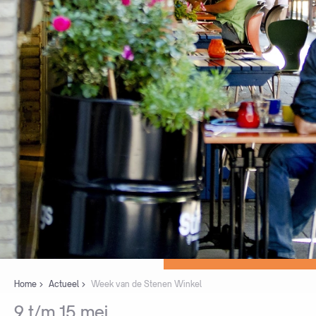
Home
Actueel
Week van de Stenen Winkel
9
t/m
15
mei