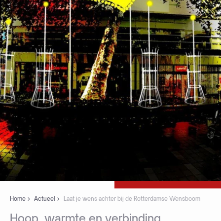
Home
Actueel
Laat je wens achter bij de Rotterdamse Wensboom
Hoop,
warmte
en
verbinding