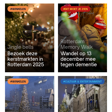
#WINKELEN
#DIT MOET JE ZIEN
Rotterdam
Jingle bells
Memory Walk
Bezoek deze
Wandel op 13
kerstmarkten in
december mee
Rotterdam 2025
tegen dementie
#WINKELEN
#CULTUUR & ENTERTAINMENT