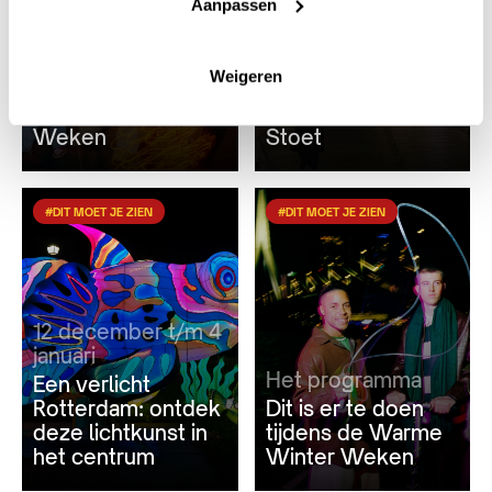
Aanpassen
Samen zetten we
het licht aan
12 december
Kom Gewoon! naar
Meld je aan voor
Weigeren
de Rotterdamse
de Rotterdamse
Warme Winter
Warme Winter
Weken
Stoet
#DIT MOET JE ZIEN
#DIT MOET JE ZIEN
12 december t/m 4
januari
Het programma
Een verlicht
Rotterdam: ontdek
Dit is er te doen
deze lichtkunst in
tijdens de Warme
het centrum
Winter Weken