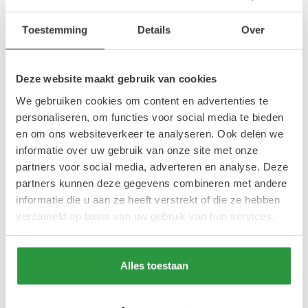
plekje krijgen. Waar dat precies is, hoor je
snel!
Toestemming
Details
Over
Kom langs, doe mee en laat jouw wens
Deze website maakt gebruik van cookies
stralen in het hart van de stad. Samen maken
We gebruiken cookies om content en advertenties te
we Rotterdam een stukje warmer deze
personaliseren, om functies voor social media te bieden
winter.
en om ons websiteverkeer te analyseren. Ook delen we
informatie over uw gebruik van onze site met onze
partners voor social media, adverteren en analyse. Deze
partners kunnen deze gegevens combineren met andere
Ook interessant
informatie die u aan ze heeft verstrekt of die ze hebben
verzameld op basis van uw gebruik van hun services.
#DIT MOET JE ZIEN
#DIT MOET JE ZIEN
Alles toestaan