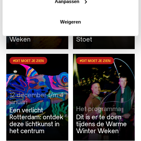
Aanpassen
Samen zetten we
het licht aan
12 december
Kom Gewoon! naar
Meld je aan voor
Weigeren
de Rotterdamse
de Rotterdamse
Warme Winter
Warme Winter
Weken
Stoet
#DIT MOET JE ZIEN
#DIT MOET JE ZIEN
12 december t/m 4
januari
Het programma
Een verlicht
Rotterdam: ontdek
Dit is er te doen
deze lichtkunst in
tijdens de Warme
het centrum
Winter Weken