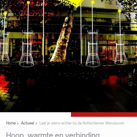
Home
Actueel
Laat je wens achter bij de Rotterdamse Wensboom
Hoop,
warmte
en
verbinding