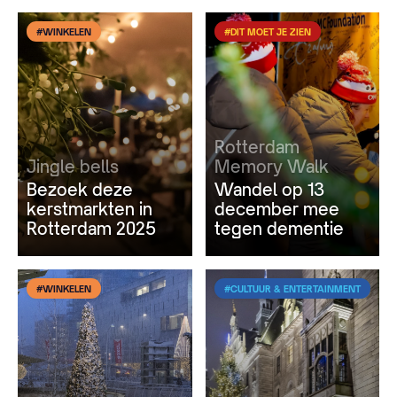
#WINKELEN
#DIT MOET JE ZIEN
Rotterdam
Jingle bells
Memory Walk
Bezoek deze
Wandel op 13
kerstmarkten in
december mee
Rotterdam 2025
tegen dementie
#WINKELEN
#CULTUUR & ENTERTAINMENT