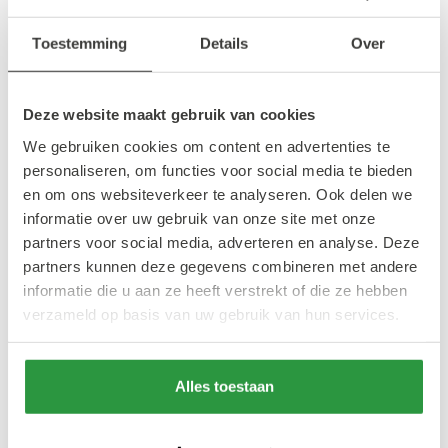
plekje krijgen. Waar dat precies is, hoor je
snel!
Toestemming
Details
Over
Kom langs, doe mee en laat jouw wens
Deze website maakt gebruik van cookies
stralen in het hart van de stad. Samen maken
We gebruiken cookies om content en advertenties te
we Rotterdam een stukje warmer deze
personaliseren, om functies voor social media te bieden
winter.
en om ons websiteverkeer te analyseren. Ook delen we
informatie over uw gebruik van onze site met onze
partners voor social media, adverteren en analyse. Deze
partners kunnen deze gegevens combineren met andere
Ook interessant
informatie die u aan ze heeft verstrekt of die ze hebben
verzameld op basis van uw gebruik van hun services.
#DIT MOET JE ZIEN
#DIT MOET JE ZIEN
Alles toestaan