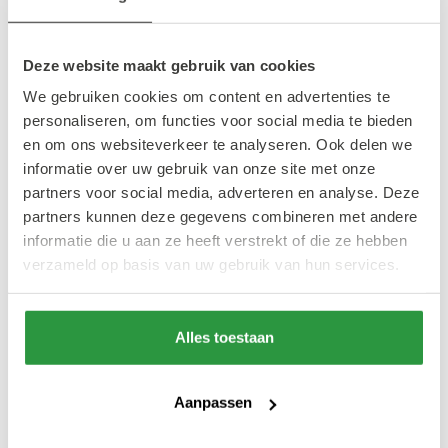
Tijd: Vanaf 12:00 uur
Gratis toegankelijk
Deze website maakt gebruik van cookies
We gebruiken cookies om content en advertenties te
Het programma
personaliseren, om functies voor social media te bieden
en om ons websiteverkeer te analyseren. Ook delen we
10:00 uur: officiële training
informatie over uw gebruik van onze site met onze
12:00 uur: start longboardwedstrijd
partners voor social media, adverteren en analyse. Deze
14:00 uur: start Shortboardwedstrijd voor
partners kunnen deze gegevens combineren met andere
surfers onder de 18, gevolgd door een
informatie die u aan ze heeft verstrekt of die ze hebben
verzameld op basis van uw gebruik van hun services.
open surfcontest
Alles toestaan
Aanpassen