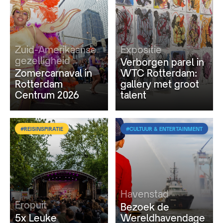
Zuid-Amerikaanse
Expositie
gezelligheid
Verborgen parel in
Zomercarnaval in
WTC Rotterdam:
Rotterdam
gallery met groot
Centrum 2026
talent
#REISINSPIRATIE
#CULTUUR & ENTERTAINMENT
Havenstad
Eropuit
Bezoek de
5x Leuke
Wereldhavendage