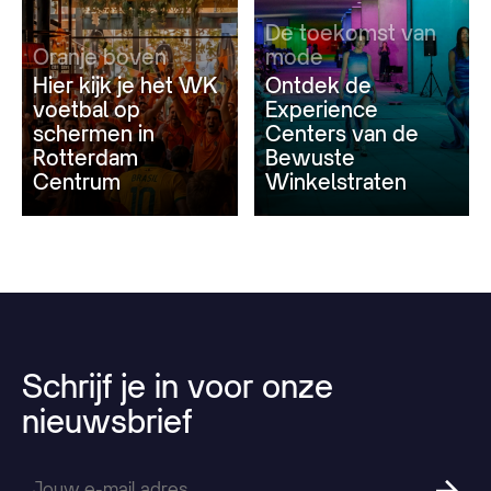
De toekomst van
Oranje boven
mode
Hier kijk je het WK
Ontdek de
voetbal op
Experience
schermen in
Centers van de
Rotterdam
Bewuste
Centrum
Winkelstraten
Schrijf
je
in
voor
onze
nieuwsbrief