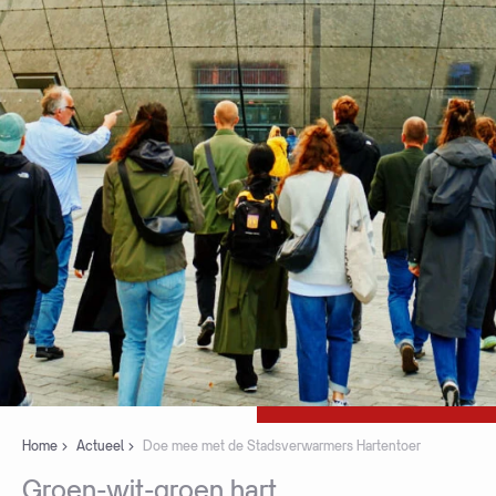
Home
Actueel
Doe mee met de Stadsverwarmers Hartentoer
Groen-wit-groen
hart