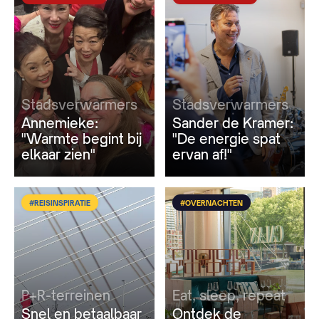
Stadsverwarmers
Stadsverwarmers
Annemieke:
Sander de Kramer:
"Warmte begint bij
"De energie spat
elkaar zien"
ervan af!"
#REISINSPIRATIE
#OVERNACHTEN
P+R-terreinen
Eat, sleep, repeat
Snel en betaalbaar
Ontdek de