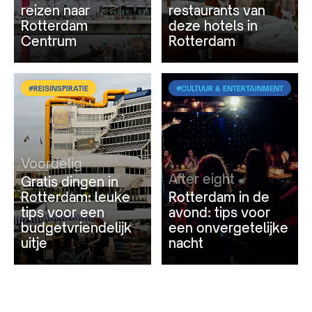
reizen naar
restaurants van
Rotterdam
deze hotels in
Centrum
Rotterdam
#REISINSPIRATIE
#CULTUUR & ENTERTAINMENT
Voordelig
After eight
Gratis dingen in
Rotterdam: leuke
Rotterdam in de
tips voor een
avond: tips voor
budgetvriendelijk
een onvergetelijke
uitje
nacht