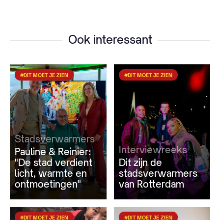
Ook interessant
#DIT MOET JE ZIEN
#DIT MOET JE ZIEN
Stadsverwarmers
Interviewreeks
Pauline & Reinier:
"De stad verdient
Dit zijn de
licht, warmte en
stadsverwarmers
ontmoetingen"
van Rotterdam
#DIT MOET JE ZIEN
#DIT MOET JE ZIEN