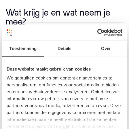
Wat krijg je en wat neem je
mee?
Alles wat je nodig hebt om er een mooie
middag van te maken ligt voor je klaar: een
Toestemming
Details
Over
RET-dagkaart, iets lekkers voor onderweg en
een kleine attentie om uit te delen. Jij hoeft
Deze website maakt gebruik van cookies
alleen mee te nemen:
We gebruiken cookies om content en advertenties te
personaliseren, om functies voor social media te bieden
een glimlach en een open hart
en om ons websiteverkeer te analyseren. Ook delen we
informatie over uw gebruik van onze site met onze
een beetje lef
partners voor social media, adverteren en analyse. Deze
eventueel een creatief idee (een
partners kunnen deze gegevens combineren met andere
compliment, gedicht, liedje – of gewoon
informatie die u aan ze heeft verstrekt of die ze hebben
jezelf)
verzameld op basis van uw gebruik van hun services.