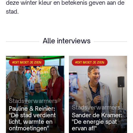
deze winter kleur en betekenis geven aan de
stad.
Alle interviews
#DIT MOET JE ZIEN
#DIT MOET JE ZIEN
Stadsverwarmers
Stadsverwarmers
Pauline & Reinier:
"De stad verdient
Sander de Kramer:
licht, warmte en
"De energie spat
ontmoetingen"
ervan af!"