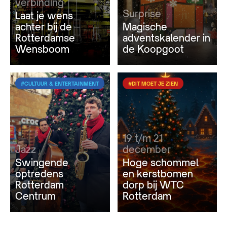
verbinding
Surprise
Laat je wens
achter bij de
Magische
Rotterdamse
adventskalender in
Wensboom
de Koopgoot
#CULTUUR & ENTERTAINMENT
#DIT MOET JE ZIEN
19 t/m 21
Jazz
december
Swingende
Hoge schommel
optredens
en kerstbomen
Rotterdam
dorp bij WTC
Centrum
Rotterdam