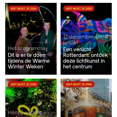
#DIT MOET JE ZIEN
#DIT MOET JE ZIEN
12 december t/m 4
januari
Het programma
Een verlicht
Dit is er te doen
Rotterdam: ontdek
tijdens de Warme
deze lichtkunst in
Winter Weken
het centrum
#DIT MOET JE ZIEN
#DIT MOET JE ZIEN
Hoop, warmte en