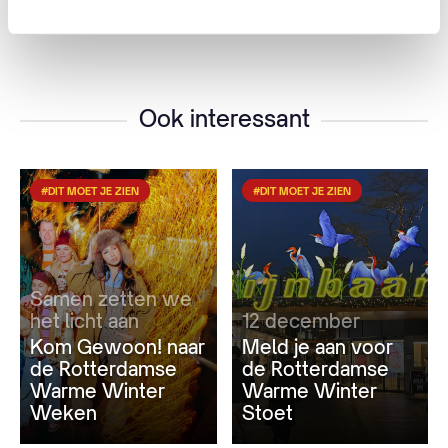
Weken
Ook interessant
#DIT MOET JE ZIEN
#DIT MOET JE ZIEN
Samen zetten we
het licht aan
12 december
Kom Gewoon! naar
Meld je aan voor
de Rotterdamse
de Rotterdamse
Warme Winter
Warme Winter
Weken
Stoet