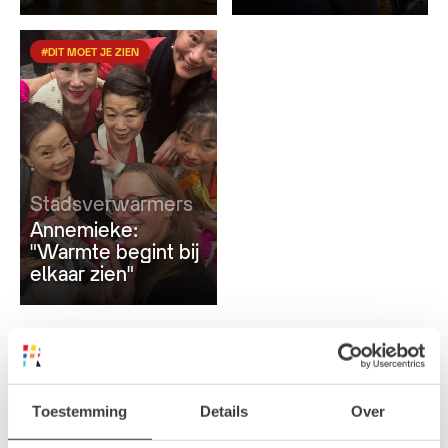
#DIT MOET JE ZIEN
Stadsverwarmers
Annemieke:
"Warmte begint bij
elkaar zien"
Dit is er te doen tijdens de
Toestemming
Details
Over
Rotterdamse Warme Winter