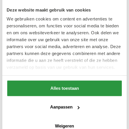
Weken
Deze website maakt gebruik van cookies
We gebruiken cookies om content en advertenties te
Het hart van de stad wordt deze winter
personaliseren, om functies voor social media te bieden
omgetoverd tot een sfeervol winterdecor
en om ons websiteverkeer te analyseren. Ook delen we
met verlichte gebouwen, pleinen en straten,
informatie over uw gebruik van onze site met onze
en met een uitbundige lichtstoet (de
partners voor social media, adverteren en analyse. Deze
partners kunnen deze gegevens combineren met andere
Rotterdamse Warme Winterstoet) als aftrap
informatie die u aan ze heeft verstrekt of die ze hebben
van een hartverwarmende winterperiode.
verzameld op basis van uw gebruik van hun services.
Ook na de Winterstoet worden er tot en met
4 januari 2026 talloze leuke winteractiviteiten
Alles toestaan
georganiseerd. Benieuwd wat je allemaal kan
beleven? Bekijk het volledige programma via
onderstaande button.
Aanpassen
Dit is er te doen tijdens de Warme Winter
Weigeren