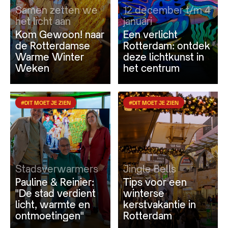
Samen zetten we
12 december t/m 4
het licht aan
januari
Kom Gewoon! naar
Een verlicht
de Rotterdamse
Rotterdam: ontdek
Warme Winter
deze lichtkunst in
Weken
het centrum
#DIT MOET JE ZIEN
#DIT MOET JE ZIEN
Stadsverwarmers
Jingle Bells
Pauline & Reinier:
Tips voor een
"De stad verdient
winterse
licht, warmte en
kerstvakantie in
ontmoetingen"
Rotterdam