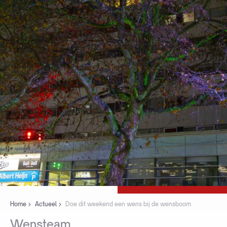
Home
Actueel
Doe dit weekend een wens bij de wensboom
Wensteam