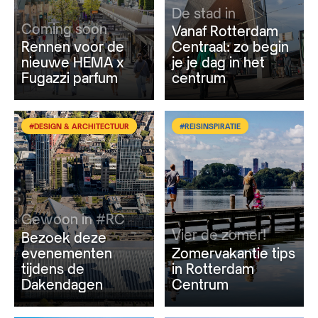
De stad in
Coming soon
Vanaf Rotterdam
Rennen voor de
Centraal: zo begin
nieuwe HEMA x
je je dag in het
Fugazzi parfum
centrum
#DESIGN & ARCHITECTUUR
#REISINSPIRATIE
Gewoon in #RC
Vier de zomer!
Bezoek deze
evenementen
Zomervakantie tips
tijdens de
in Rotterdam
Dakendagen
Centrum