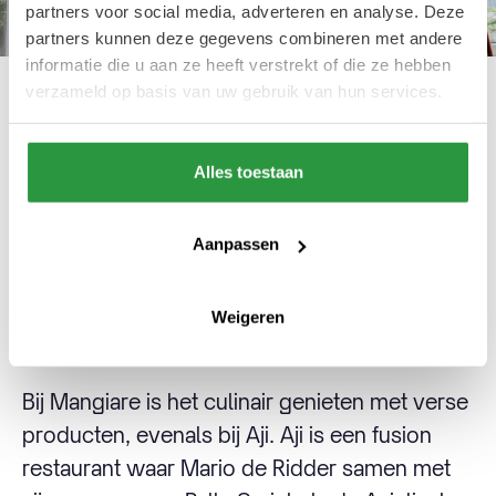
partners voor social media, adverteren en analyse. Deze
partners kunnen deze gegevens combineren met andere
informatie die u aan ze heeft verstrekt of die ze hebben
verzameld op basis van uw gebruik van hun services.
De terrassen in MaHo
Alles toestaan
Wat betreft eten is er voor ieder wat wils in
MaHo. Zin in een biertje? Plof neer bij Bokaal
Aanpassen
of Sunset. Liever een overheerlijke cocktail
met Latijns-Amerikaanse hapjes? Dan is
Weigeren
Botanero iets voor jou.
Bij Mangiare is het culinair genieten met verse
producten, evenals bij Aji. Aji is een fusion
restaurant waar Mario de Ridder samen met